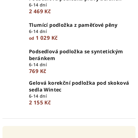
6-14 dní
2 469 Kč
Tlumící podložka z paměťové pěny
6-14 dní
1 029 Kč
od
Podsedlová podložka se syntetickým
beránkem
6-14 dní
769 Kč
Gelová korekční podložka pod skoková
sedla Wintec
6-14 dní
2 155 Kč
Ř