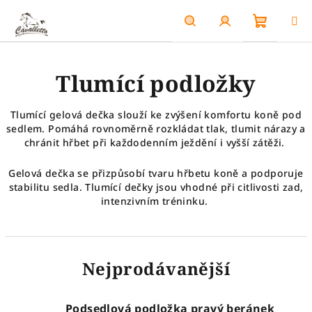
Přejít
na
obsah
Nákupn
Hledat
Přihlášení
Tlumící podložky
košík
Tlumící gelová dečka slouží ke zvýšení komfortu koně pod
sedlem. Pomáhá rovnoměrně rozkládat tlak, tlumit nárazy a
chránit hřbet při každodenním ježdění i vyšší zátěži.
Gelová dečka se přizpůsobí tvaru hřbetu koně a podporuje
stabilitu sedla. Tlumící dečky jsou vhodné při citlivosti zad,
intenzivním tréninku.
Nejprodávanější
Podsedlová podložka pravý beránek