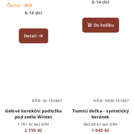
6-14 dní
Černá
Bílá
6-14 dní
Do košíku
Detail
KÓD:
W-103847
KÓD:
HKM-141607
Gelová korekční podložka
Tlumící dečka - syntetický
pod sedlo Wintec
beránek
1 781 Kč bez DPH
863,60 Kč bez DPH
2 155 Kč
1 045 Kč