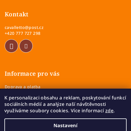
ý
á
p
p
Kontakt
i
a
s
cavalletto
@
post.cz
u
t
+420 777 727 298
í
Informace pro vás
Doprava a platba
Obchodní podmínky
K personalizaci obsahu a reklam, poskytování funkcí
Zásady ochrany osobních údajů
sociálních médií a analýze naší návštěvnosti
Vrácení a výměna zboží
využíváme soubory cookies. Více informací
zde
.
Reklamace
Nastavení