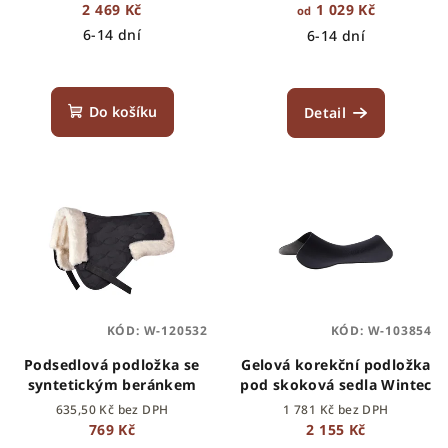
u
2 469 Kč
1 029 Kč
od
k
6-14 dní
6-14 dní
t
ů
Do košíku
Detail
KÓD:
W-120532
KÓD:
W-103854
Podsedlová podložka se
Gelová korekční podložka
syntetickým beránkem
pod skoková sedla Wintec
635,50 Kč bez DPH
1 781 Kč bez DPH
769 Kč
2 155 Kč