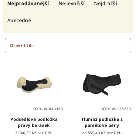
a
Nejprodávanější
Nejlevnější
Nejdražší
z
e
Abecedně
n
í
p
Otevřít filtr
r
V
o
ý
d
p
u
i
k
s
t
p
ů
KÓD:
W-043183
KÓD:
W-125223
r
o
Podsedlová podložka
Tlumící podložka z
pravý beránek
paměťové pěny
d
2 040,50 Kč bez DPH
od 850,40 Kč bez DPH