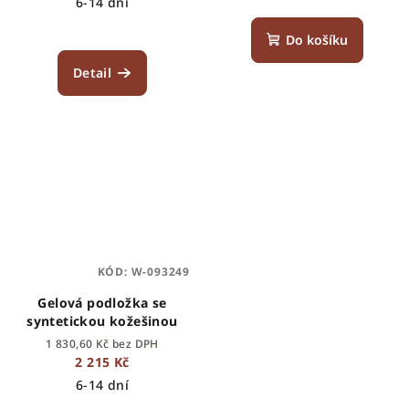
6-14 dní
Do košíku
Detail
KÓD:
W-093249
Gelová podložka se
syntetickou kožešinou
1 830,60 Kč bez DPH
2 215 Kč
6-14 dní