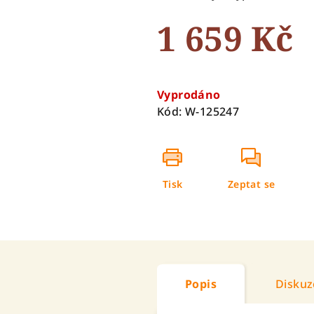
5
1 659 Kč
hvězdiček.
Měrná
cena:
Vyprodáno
Kód:
W-125247
Tisk
Zeptat se
Popis
Diskuz