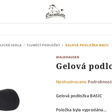
LICKÁ SEDLA
/
TLUMÍCÍ PODLOŽKY
/
GELOVÁ PODLOŽKA BASIC
WALDHAUSEN
Gelová podl
Průměrné
Neohodnoceno
Podrobnost
hodnocení
produktu
Gelová podložka BASIC
je
0,0
Položka byla vyprodána…
z