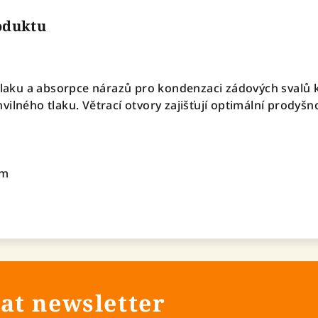
roduktu
 tlaku a absorpce nárazů pro kondenzaci zádových svalů 
ilného tlaku. Větrací otvory zajišťují optimální prodyšn
cm
at newsletter