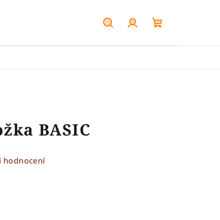
Hledat
Přihlášení
Nákupní
košík
ožka BASIC
i hodnocení