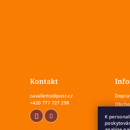
Z
á
Kontakt
Info
p
a
cavalletto
@
post.cz
Doprav
t
+420 777 727 298
Obcho
Zásady
í
K personal
Vrácen
poskytován
Rekla
analýze na