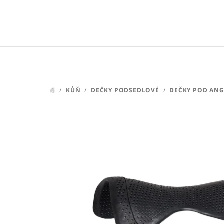
Přejít
na
obsah
/
KŮŇ
/
DEČKY PODSEDLOVÉ
/
DEČKY POD ANG
DOMŮ