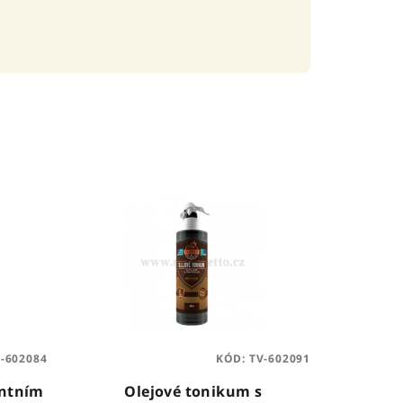
-602084
KÓD:
TV-602091
entním
Olejové tonikum s