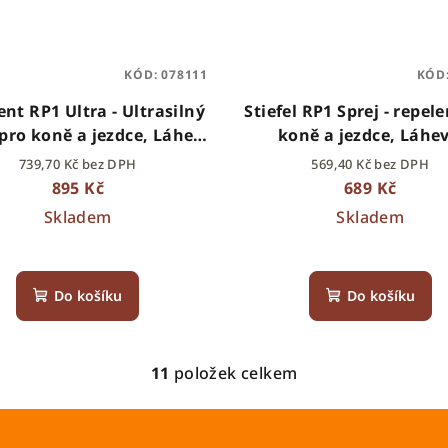
KÓD:
078111
KÓD
nt RP1 Ultra - Ultrasilný
Stiefel RP1 Sprej - repel
 pro koně a jezdce, Láhev
koně a jezdce, Láhev
rozprašovačem 500ml
rozprašovačem 500
739,70 Kč bez DPH
569,40 Kč bez DPH
895 Kč
689 Kč
Skladem
Skladem
Do košíku
Do košíku
11
položek celkem
O
v
l