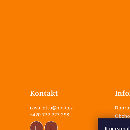
Z
á
Kontakt
Info
p
a
cavalletto
@
post.cz
Doprav
t
+420 777 727 298
Obcho
Zásady
í
K personal