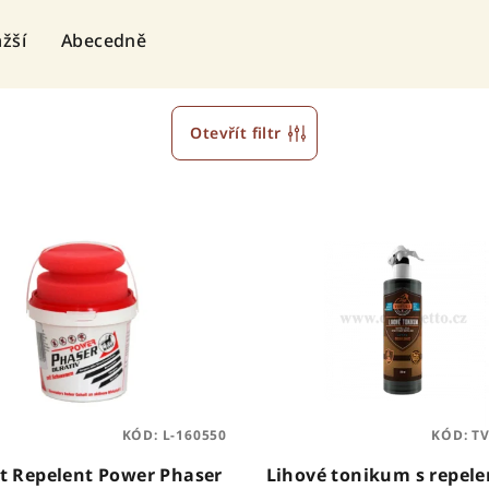
žší
Abecedně
Otevřít filtr
KÓD:
L-160550
KÓD:
TV
t Repelent Power Phaser
Lihové tonikum s repel