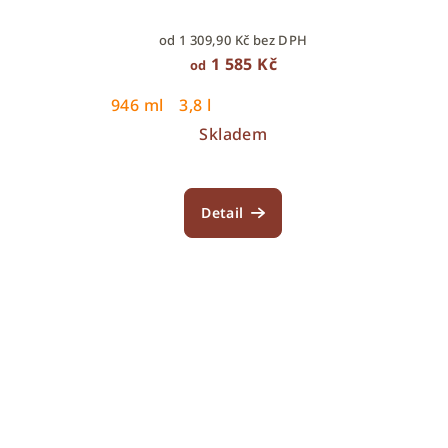
o
t
od 1 309,90 Kč bez DPH
d
ů
1 585 Kč
od
u
946 ml
3,8 l
k
Skladem
t
ů
Detail