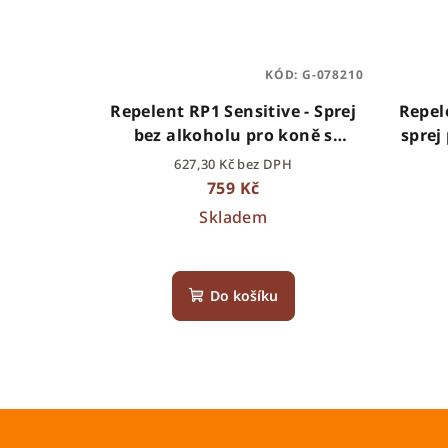
KÓD:
G-078210
Repelent RP1 Sensitive - Sprej
Repele
bez alkoholu pro koně s
sprej
citlivou kůží, Láhev s
s 
627,30 Kč bez DPH
rozprašovačem 500ml
759 Kč
Skladem
Do košíku