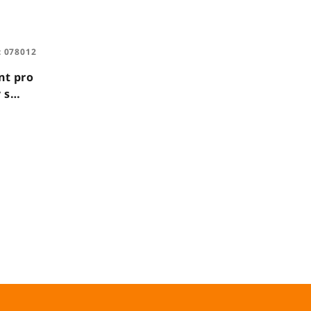
:
078012
ent pro
 s
ml