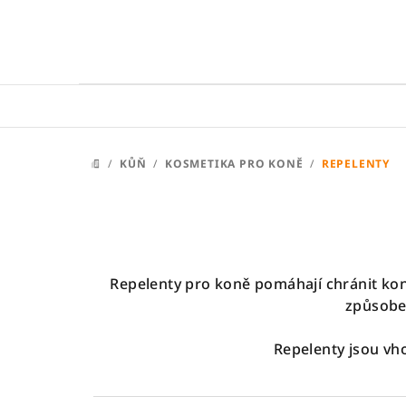
Přejít
na
obsah
/
KŮŇ
/
KOSMETIKA PRO KONĚ
/
REPELENTY
DOMŮ
Repelenty pro koně pomáhají chránit kon
způsoben
Repelenty jsou vh