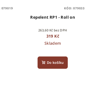
:
079019
KÓD:
079033
Repelent RP1 - Roll on
263,60 Kč bez DPH
319 Kč
Skladem
Do košíku