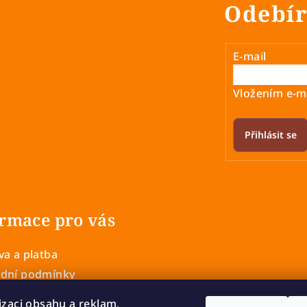
Odebír
á
d
a
E-mail
c
í
Vložením e-ma
p
r
Přihlásit se
v
k
y
v
rmace pro vás
ý
p
a a platba
i
dní podmínky
s
 ochrany osobních údajů
u
izaci obsahu a reklam,