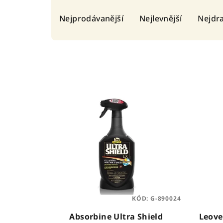
Ř
Nejprodávanější
Nejlevnější
Nejdra
a
z
e
n
V
í
ý
p
p
r
i
o
s
d
p
u
KÓD:
G-890024
r
k
Absorbine Ultra Shield
Leove