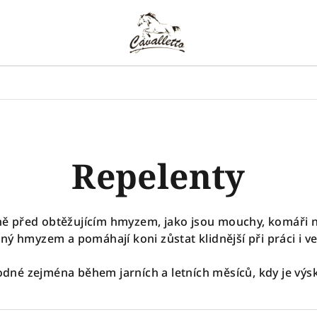
Repelenty
ě před obtěžujícím hmyzem, jako jsou mouchy, komáři ne
ý hmyzem a pomáhají koni zůstat klidnější při práci i v
odné zejména během jarních a letních měsíců, kdy je výsk