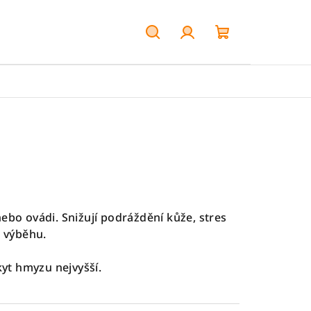
Hledat
Přihlášení
Nákupní
košík
bo ovádi. Snižují podráždění kůže, stres
e výběhu.
yt hmyzu nejvyšší.