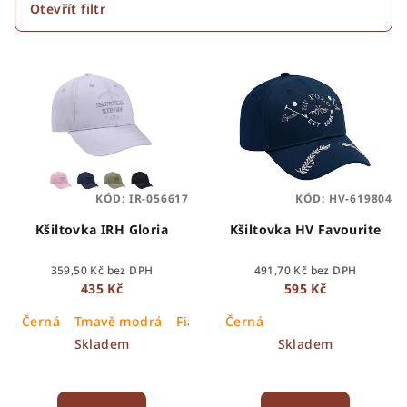
p
Otevřít filtr
r
V
o
ý
d
p
u
i
k
s
t
p
ů
KÓD:
IR-056617
KÓD:
HV-619804
r
o
Kšiltovka IRH Gloria
Kšiltovka HV Favourite
d
359,50 Kč bez DPH
491,70 Kč bez DPH
u
435 Kč
595 Kč
k
Černá
Tmavě modrá
Fialová
Černá
Růžová
t
Skladem
Skladem
ů