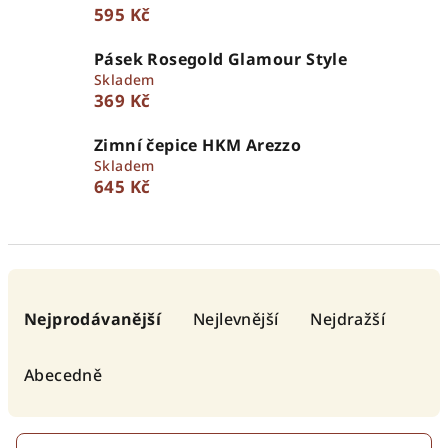
595 Kč
Pásek Rosegold Glamour Style
Skladem
369 Kč
Zimní čepice HKM Arezzo
Skladem
645 Kč
Ř
a
Nejprodávanější
Nejlevnější
Nejdražší
z
e
Abecedně
n
í