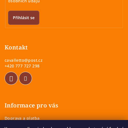
y
osobních údajů
v
ý
Přihlásit se
p
i
Z
s
á
u
p
Kontakt
a
cavalletto
@
post.cz
t
+420 777 727 298
í
Informace pro vás
Doprava a platba
Obchodní podmínky