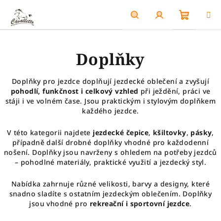
Přejít
na
obsah
Nákupn
Hledat
Přihlášení
Doplňky
košík
Doplňky pro jezdce doplňují jezdecké oblečení a zvyšují
pohodlí, funkčnost i celkový vzhled
při ježdění, práci ve
stáji i ve volném čase. Jsou praktickým i stylovým doplňkem
každého jezdce.
V této kategorii najdete
jezdecké čepice
,
kšiltovky
,
pásky
,
případně další drobné doplňky vhodné pro každodenní
nošení. Doplňky jsou navrženy s ohledem na potřeby jezdců
– pohodlné materiály, praktické využití a jezdecký styl.
Nabídka zahrnuje různé velikosti, barvy a designy, které
snadno sladíte s ostatním jezdeckým oblečením. Doplňky
jsou vhodné pro
rekreační i sportovní jezdce
.