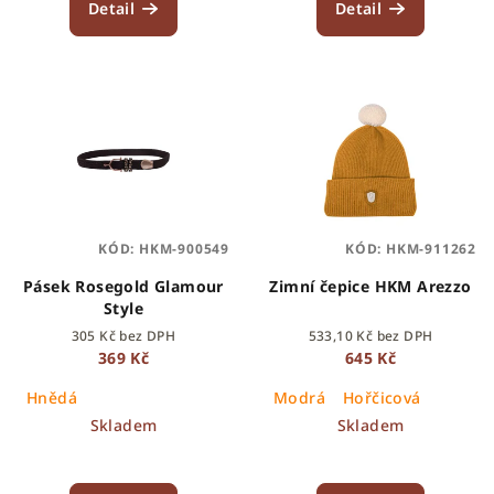
Detail
Detail
KÓD:
HKM-900549
KÓD:
HKM-911262
Pásek Rosegold Glamour
Zimní čepice HKM Arezzo
Style
305 Kč bez DPH
533,10 Kč bez DPH
369 Kč
645 Kč
Hnědá
Modrá
Hořčicová
Skladem
Skladem