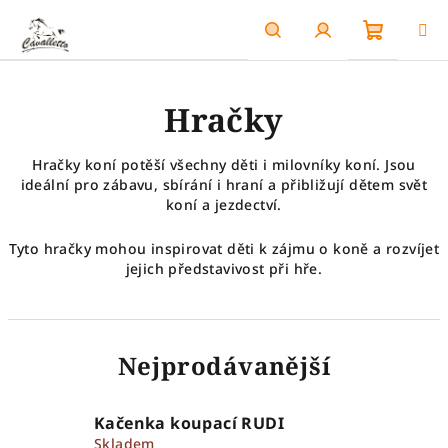
Přejít
na
obsah
Nákupn
Hledat
Přihlášení
Hračky
košík
Hračky koní potěší všechny děti i milovníky koní. Jsou
ideální pro zábavu, sbírání i hraní a přibližují dětem svět
koní a jezdectví.
Tyto hračky mohou inspirovat děti k zájmu o koně a rozvíjet
jejich představivost při hře.
Nejprodávanější
Kačenka koupací RUDI
Skladem