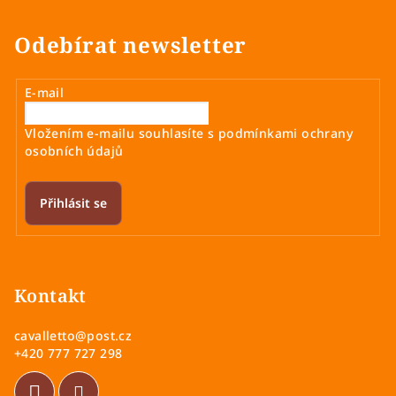
l
á
Odebírat newsletter
d
a
E-mail
c
í
Vložením e-mailu souhlasíte s
podmínkami ochrany
p
osobních údajů
r
v
k
Přihlásit se
y
v
Z
ý
á
p
p
Kontakt
i
a
s
cavalletto
@
post.cz
u
t
+420 777 727 298
í