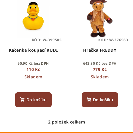
ý
d
p
u
i
k
s
t
p
ů
KÓD:
W-399505
KÓD:
W-376983
r
o
Kačenka koupací RUDI
Hračka FREDDY
d
90,90 Kč bez DPH
643,80 Kč bez DPH
u
110 Kč
779 Kč
k
Skladem
Skladem
t
ů
Do košíku
Do košíku
2
položek celkem
O
v