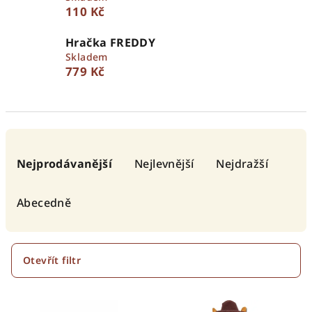
110 Kč
Hračka FREDDY
Skladem
779 Kč
Ř
a
Nejprodávanější
Nejlevnější
Nejdražší
z
e
Abecedně
n
í
p
Otevřít filtr
r
V
o