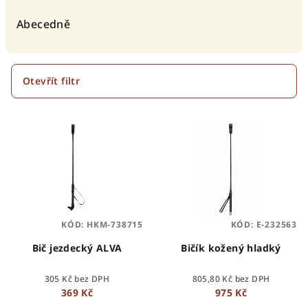
z
e
Abecedně
n
í
p
Otevřít filtr
r
V
o
ý
d
p
u
i
k
s
t
p
ů
KÓD:
HKM-738715
KÓD:
E-232563
r
o
Bič jezdecký ALVA
Bičík kožený hladký
d
305 Kč bez DPH
805,80 Kč bez DPH
u
369 Kč
975 Kč