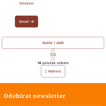
Skladem
Detail
Načíst 1 další
S
t
1
2
O
r
16
položek celkem
á
v
n
l
Nahoru
k
á
o
d
v
a
á
n
c
Odebírat newsletter
í
í
p