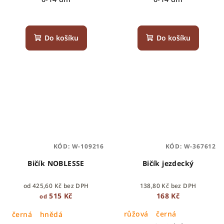
Do košíku
Do košíku
KÓD:
W-109216
KÓD:
W-367612
Bičík NOBLESSE
Bičík jezdecký
od 425,60 Kč bez DPH
138,80 Kč bez DPH
515 Kč
168 Kč
od
růžová
černá
černá
hnědá