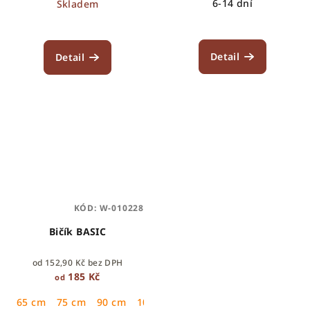
6-14 dní
Skladem
Detail
Detail
KÓD:
W-010228
Bičík BASIC
od 152,90 Kč bez DPH
185 Kč
od
65 cm
75 cm
90 cm
100 cm
110 cm
120 cm
130 cm