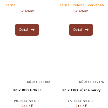
černá
černá
zelená
červená/če
Skladem
Skladem
Detail
Detail
KÓD:
E-968182
KÓD:
ST-847176
Bičík RED HORSE
Bičík EKO, různé barvy
194,20 Kč bez DPH
177,70 Kč bez DPH
235 Kč
215 Kč