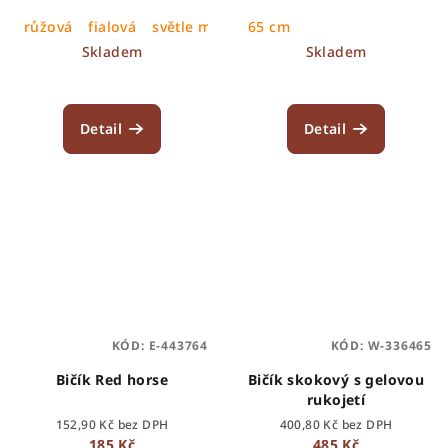
růžová
fialová
světle modrá
65 cm
Skladem
Skladem
Detail
Detail
KÓD:
E-443764
KÓD:
W-336465
Bičík Red horse
Bičík skokový s gelovou
rukojetí
152,90 Kč bez DPH
400,80 Kč bez DPH
185 Kč
485 Kč