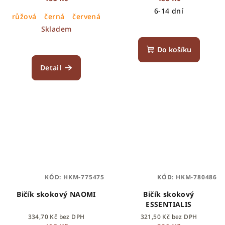
6-14 dní
růžová
černá
červená
fialová
oranžová
Skladem
Do košíku
Detail
KÓD:
HKM-775475
KÓD:
HKM-780486
Bičík skokový NAOMI
Bičík skokový
ESSENTIALIS
334,70 Kč bez DPH
321,50 Kč bez DPH