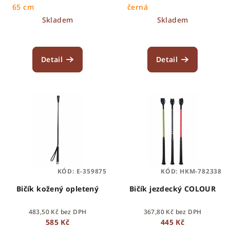
k
65 cm
černá
t
Skladem
Skladem
ů
Detail
Detail
KÓD:
E-359875
KÓD:
HKM-782338
Bičík kožený opletený
Bičík jezdecký COLOUR
483,50 Kč bez DPH
367,80 Kč bez DPH
585 Kč
445 Kč