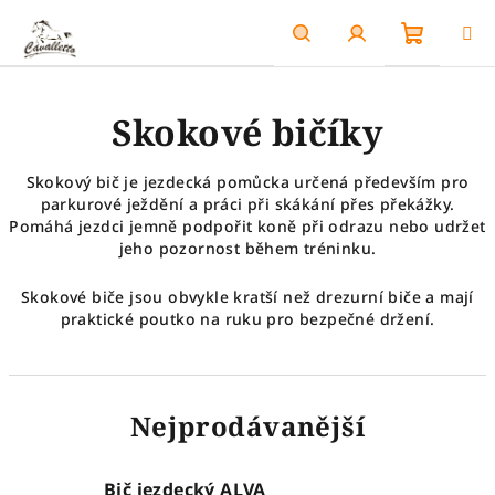
Přejít
na
obsah
Nákupn
Hledat
Přihlášení
Skokové bičíky
košík
Skokový bič je jezdecká pomůcka určená především pro
parkurové ježdění a práci při skákání přes překážky.
Pomáhá jezdci jemně podpořit koně při odrazu nebo udržet
jeho pozornost během tréninku.
Skokové biče jsou obvykle kratší než drezurní biče a mají
praktické poutko na ruku pro bezpečné držení.
Nejprodávanější
Bič jezdecký ALVA