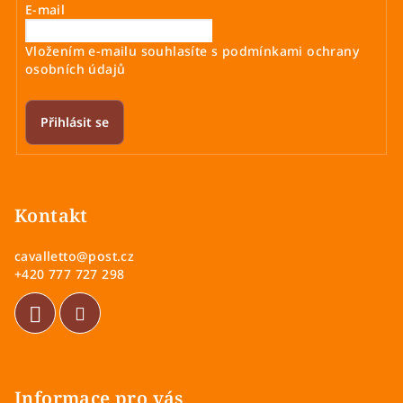
r
E-mail
v
k
Vložením e-mailu souhlasíte s
podmínkami ochrany
y
osobních údajů
v
ý
Přihlásit se
p
i
Z
s
á
u
p
Kontakt
a
cavalletto
@
post.cz
t
+420 777 727 298
í
Informace pro vás