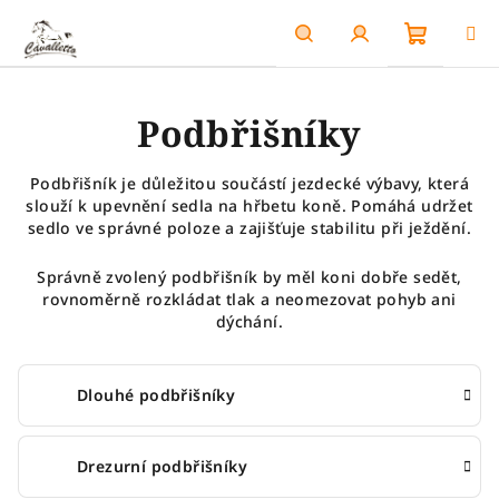
Přejít
na
obsah
Nákupn
Hledat
Přihlášení
Podbřišníky
košík
Podbřišník je důležitou součástí jezdecké výbavy, která
slouží k upevnění sedla na hřbetu koně. Pomáhá udržet
sedlo ve správné poloze a zajišťuje stabilitu při ježdění.
Správně zvolený podbřišník by měl koni dobře sedět,
rovnoměrně rozkládat tlak a neomezovat pohyb ani
dýchání.
Dlouhé podbřišníky
Drezurní podbřišníky