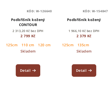
KÓD:
W-126640
KÓD:
W-154847
Podbřišník kožený
Podbřišník kožený
CONTOUR
2 313,20 Kč bez DPH
1 966,10 Kč bez DPH
2 799 Kč
2 379 Kč
125cm
110 cm
120 cm
130 cm
125cm
140 cm
135cm
115 cm
135
Skladem
Skladem
Detail
Detail