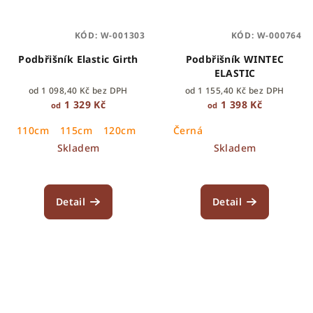
KÓD:
W-001303
KÓD:
W-000764
Podbřišník Elastic Girth
Podbřišník WINTEC
ELASTIC
od 1 098,40 Kč bez DPH
od 1 155,40 Kč bez DPH
1 329 Kč
1 398 Kč
od
od
110cm
115cm
120cm
130cm
Černá
125cm
140cm
135cm
Skladem
Skladem
Detail
Detail