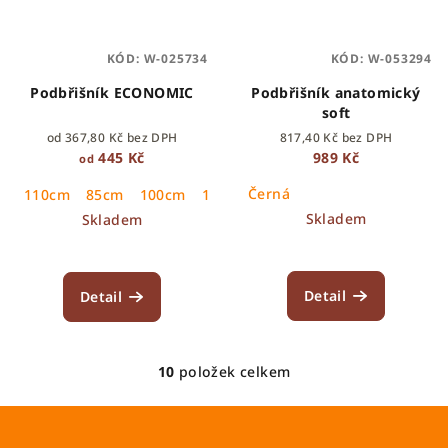
KÓD:
W-025734
KÓD:
W-053294
Podbřišník ECONOMIC
Podbřišník anatomický
soft
od 367,80 Kč bez DPH
817,40 Kč bez DPH
445 Kč
989 Kč
od
Černá
110cm
85cm
100cm
105cm
95cm
90cm
115cm
1
Skladem
Skladem
Detail
Detail
10
položek celkem
O
v
l