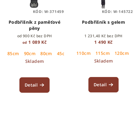
KÓD:
W-371459
KÓD:
W-145722
Podbřišník z paměťové
Podbřišník s gelem
pěny
od 900 Kč bez DPH
1 231,40 Kč bez DPH
1 089 Kč
1 490 Kč
od
110cm
115cm
120cm
1
85cm
90cm
80cm
45cm
50cm
55cm
60cm
65cm
Skladem
Skladem
Detail
Detail