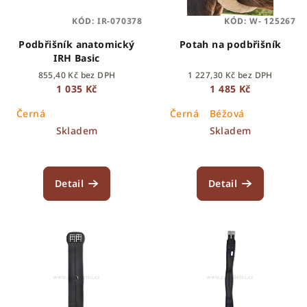
p
ů
KÓD:
IR-070378
KÓD:
W- 125267
r
o
Podbřišník anatomický
Potah na podbřišník
IRH Basic
d
855,40 Kč bez DPH
1 227,30 Kč bez DPH
u
1 035 Kč
1 485 Kč
k
Černá
Černá
Béžová
t
Skladem
Skladem
ů
Detail
Detail