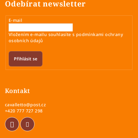
á
Odebírat newsletter
d
a
E-mail
c
í
Vložením e-mailu souhlasíte s
podmínkami ochrany
p
osobních údajů
r
v
k
Přihlásit se
y
v
Z
ý
á
p
p
Kontakt
i
a
s
cavalletto
@
post.cz
u
t
+420 777 727 298
í