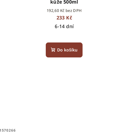
kůže 500ml
192,60 Kč bez DPH
233 Kč
6-14 dní
Do košíku
1570266