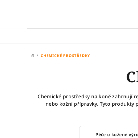
Přejít
na
obsah
/
CHEMICKÉ PROSTŘEDKY
DOMŮ
C
Chemické prostředky na koně zahrnují rep
nebo kožní přípravky. Tyto produkty p
Péče o kožené výr