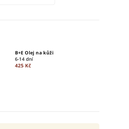
B+E Olej na kůži
6-14 dní
425 Kč