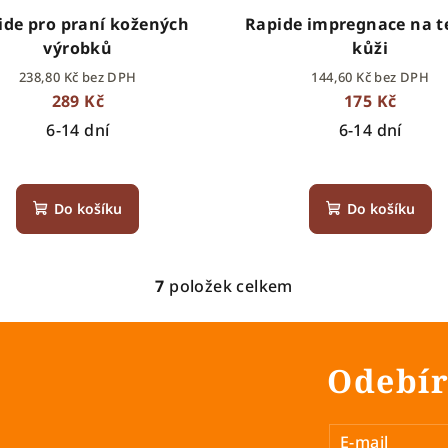
ide pro praní kožených
Rapide impregnace na te
výrobků
kůži
238,80 Kč bez DPH
144,60 Kč bez DPH
289 Kč
175 Kč
6-14 dní
6-14 dní
Do košíku
Do košíku
7
položek celkem
O
v
l
Odebír
á
d
a
E-mail