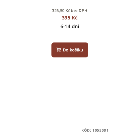
o
t
326,50 Kč bez DPH
d
ů
395 Kč
u
6-14 dní
k
t
Do košíku
ů
KÓD:
1055091