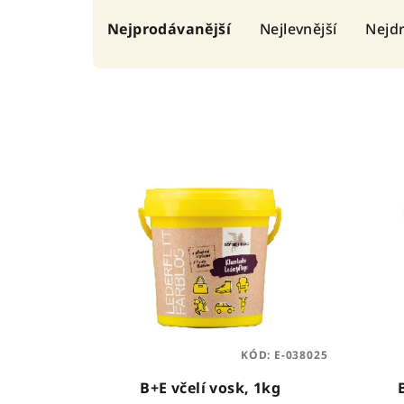
Ř
Nejprodávanější
Nejlevnější
Nejdr
a
z
e
n
V
í
ý
p
p
r
i
o
s
d
p
u
KÓD:
E-038025
r
k
B+E včelí vosk, 1kg