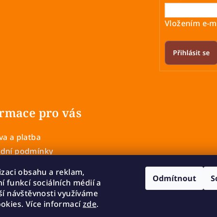
c
í
Vložením e-ma
p
r
Přihlásit se
v
k
y
v
rmace pro vás
ý
p
a a platba
i
dní podmínky
s
 ochrany osobních údajů
u
izaci obsahu a reklam,
Odmítnout
S
í a výměna zboží
í funkcí sociálních médií a
ší návštěvnosti využíváme
mace
okies. Více informací
zde
.