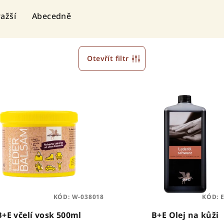
ažší
Abecedně
Otevřít filtr
KÓD:
W-038018
KÓD:
B+E včelí vosk 500ml
B+E Olej na kůži