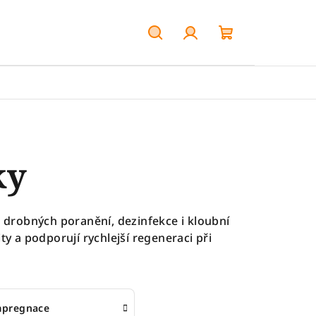
Hledat
Přihlášení
Nákupní
košík
ky
a drobných poranění, dezinfekce i kloubní
y a podporují rychlejší regeneraci při
mpregnace