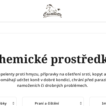
hemické prostřed
elenty proti hmyzu, přípravky na ošetření srsti, kopyt 
omáhají udržet koně v dobré kondici, chrání před parazit
namoženích či drobných problémech.
obky
Praní a čištění
I