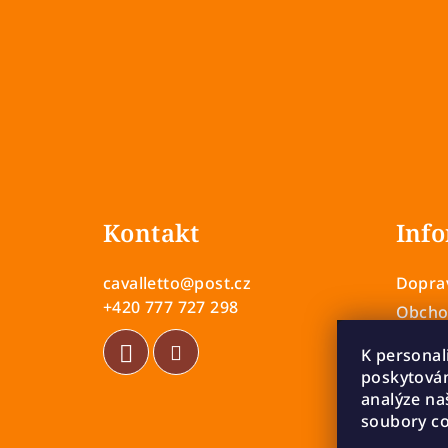
Z
á
Kontakt
Info
p
a
cavalletto
@
post.cz
Doprav
t
+420 777 727 298
Obcho
Zásady
í
K personal
Vrácen
poskytován
analýze na
Rekla
soubory co