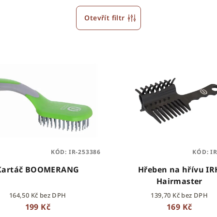
Otevřít filtr
KÓD:
IR-253386
KÓD:
I
Kartáč BOOMERANG
Hřeben na hřívu IR
Hairmaster
164,50 Kč bez DPH
139,70 Kč bez DPH
199 Kč
169 Kč