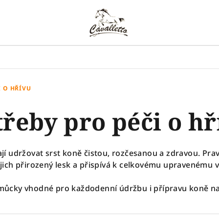
I O HŘÍVU
třeby pro péči o hř
í udržovat srst koně čistou, rozčesanou a zdravou. Pra
jich přirozený lesk a přispívá k celkovému upravenému 
můcky vhodné pro každodenní údržbu i přípravu koně na