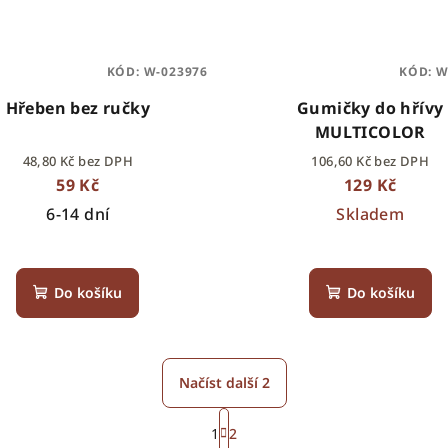
KÓD:
W-023976
KÓD:
W
Hřeben bez ručky
Gumičky do hřívy
MULTICOLOR
48,80 Kč bez DPH
106,60 Kč bez DPH
59 Kč
129 Kč
6-14 dní
Skladem
Do košíku
Do košíku
Načíst další 2
S
1
2
t