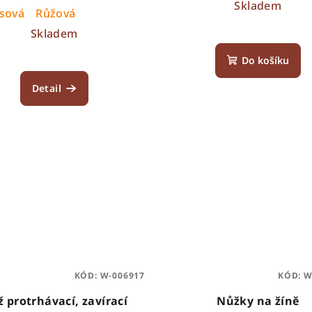
Skladem
sová
Růžová
Skladem
Do košíku
Detail
KÓD:
W-006917
KÓD:
W
 protrhávací, zavírací
Nůžky na žíně