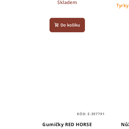
u
Skladem
Tyrky
k
t
Do košíku
ů
KÓD:
E-397791
Gumičky RED HORSE
Nůž