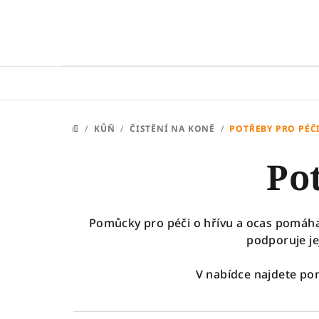
Přejít
na
obsah
/
KŮŇ
/
ČISTĚNÍ NA KONĚ
/
POTŘEBY PRO PÉČ
DOMŮ
Po
Pomůcky pro péči o hřívu a ocas pomáhaj
podporuje je
V nabídce najdete po