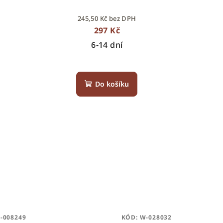
245,50 Kč bez DPH
297 Kč
6-14 dní
Do košíku
-008249
KÓD:
W-028032