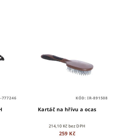
R-777246
KÓD:
IR-891508
H
Kartáč na hřívu a ocas
214,10 Kč bez DPH
259 Kč