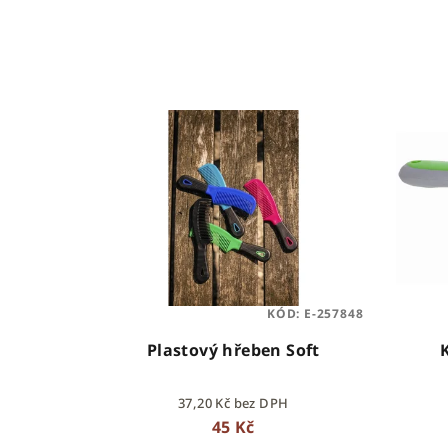
z
e
n
V
í
ý
p
p
r
i
o
s
d
p
u
KÓD:
E-257848
r
k
Plastový hřeben Soft
o
t
37,20 Kč bez DPH
d
ů
45 Kč