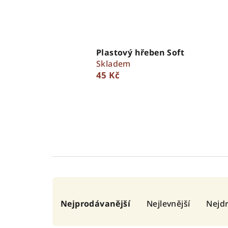
Plastový hřeben Soft
Skladem
45 Kč
Ř
Nejprodávanější
Nejlevnější
Nejdr
a