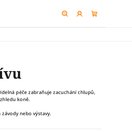
Hledat
Přihlášení
Nákupní
košík
ívu
videlná péče zabraňuje zacuchání chlupů,
vzhledu koně.
 závody nebo výstavy.