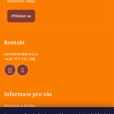
osobních údajů
r
v
k
Přihlásit se
y
v
Z
ý
á
p
p
Kontakt
i
a
s
cavalletto
@
post.cz
u
t
+420 777 727 298
í
Informace pro vás
Doprava a platba
Obchodní podmínky