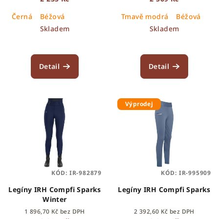
k
Černá
Béžová
Tmavě modrá
Béžová
t
Skladem
Skladem
ů
Detail
Detail
Výprodej
KÓD:
IR-982879
KÓD:
IR-995909
Legíny IRH Compfi Sparks
Legíny IRH Compfi Sparks
Winter
1 896,70 Kč bez DPH
2 392,60 Kč bez DPH