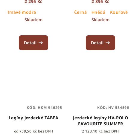
2 295 Kč
2 895 Kč
Tmavě modrá
Černá
Hnědá
Kouřově m
Skladem
Skladem
Detail
Detail
KÓD:
HKM-946295
KÓD:
HV-534596
Legíny jezdecké TABEA
Jezdecké legíny HV-POLO
FAVOURITE SUMMER
od 759,50 Kč bez DPH
2 123,10 Kč bez DPH