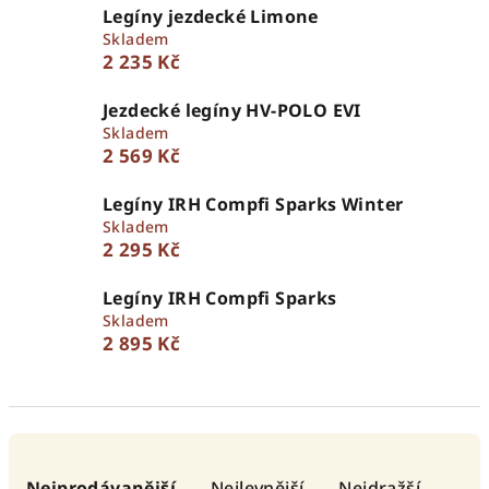
Legíny jezdecké Limone
Skladem
2 235 Kč
Jezdecké legíny HV-POLO EVI
Skladem
2 569 Kč
Legíny IRH Compfi Sparks Winter
Skladem
2 295 Kč
Legíny IRH Compfi Sparks
Skladem
2 895 Kč
Ř
a
Nejprodávanější
Nejlevnější
Nejdražší