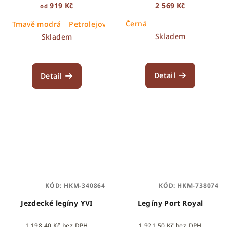
919 Kč
2 569 Kč
od
Černá
Tmavě modrá
Petrolejová
Skladem
Skladem
Detail
Detail
KÓD:
HKM-340864
KÓD:
HKM-738074
Jezdecké legíny YVI
Legíny Port Royal
1 198,40 Kč bez DPH
1 921,50 Kč bez DPH