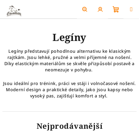
Přejít
na
obsah
Nákupn
Hledat
Přihlášení
Legíny
košík
Legíny představují pohodlnou alternativu ke klasickým
rajtkám. Jsou lehké, pružné a velmi příjemné na nošení.
Díky elastickým materiálům se skvěle přizpůsobí postavě a
neomezuje v pohybu.
Jsou ideální pro trénink, práci ve stáji i volnočasové nošení.
Moderní design a praktické detaily, jako jsou kapsy nebo
vysoký pas, zajišťují komfort a styl.
Nejprodávanější