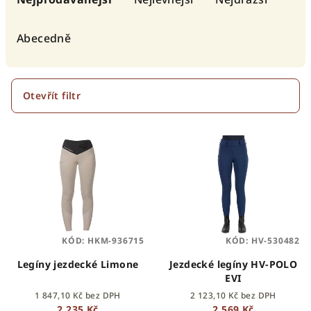
z
e
Abecedně
n
í
p
Otevřít filtr
r
V
o
ý
d
p
u
i
k
s
t
p
ů
KÓD:
HKM-936715
KÓD:
HV-530482
r
o
Legíny jezdecké Limone
Jezdecké legíny HV-POLO
EVI
d
1 847,10 Kč bez DPH
2 123,10 Kč bez DPH
u
2 235 Kč
2 569 Kč