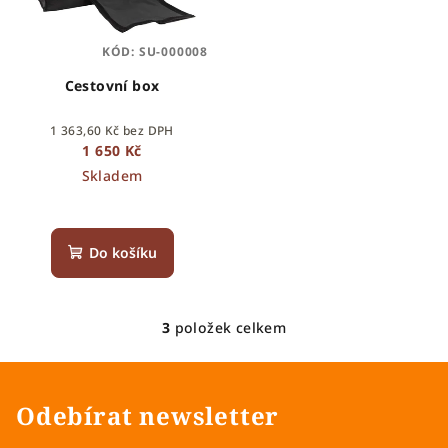
KÓD:
SU-000008
Cestovní box
1 363,60 Kč bez DPH
1 650 Kč
Skladem
Do košíku
3
položek celkem
O
v
l
á
Odebírat newsletter
d