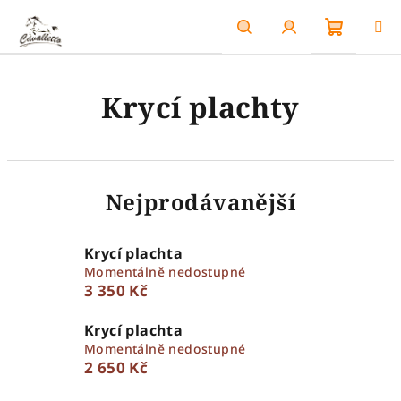
Přejít
na
obsah
Nákupn
Hledat
Přihlášení
Krycí plachty
košík
Nejprodávanější
Krycí plachta
Momentálně nedostupné
3 350 Kč
Krycí plachta
Momentálně nedostupné
2 650 Kč