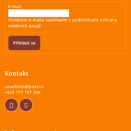
a
E-mail
c
í
Vložením e-mailu souhlasíte s
podmínkami ochrany
p
osobních údajů
r
v
k
Přihlásit se
y
v
Z
ý
á
p
p
Kontakt
i
a
s
cavalletto
@
post.cz
u
t
+420 777 727 298
í