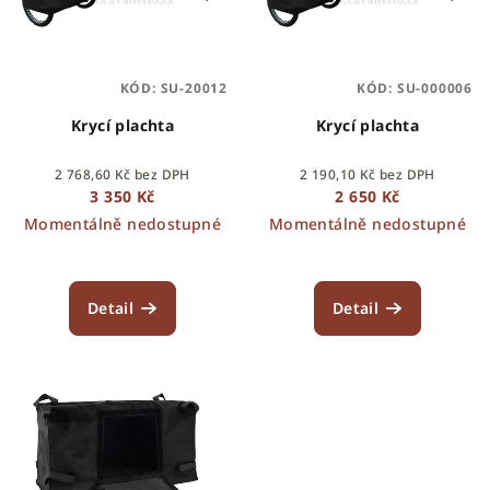
i
k
s
t
p
ů
KÓD:
SU-20012
KÓD:
SU-000006
r
o
Krycí plachta
Krycí plachta
d
2 768,60 Kč bez DPH
2 190,10 Kč bez DPH
u
3 350 Kč
2 650 Kč
k
Momentálně nedostupné
Momentálně nedostupné
t
ů
Detail
Detail