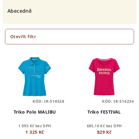
z
e
Abecedně
n
í
p
Otevřít filtr
r
V
o
ý
d
p
u
i
k
s
t
p
ů
KÓD:
IR-518528
KÓD:
IR-516234
r
o
Triko Polo MALIBU
Triko FESTIVAL
d
1 095 Kč bez DPH
685,10 Kč bez DPH
u
1 325 Kč
829 Kč