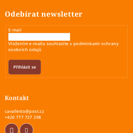
a
á
n
c
Odebírat newsletter
í
í
p
r
E-mail
v
k
Vložením e-mailu souhlasíte s
podmínkami ochrany
y
osobních údajů
v
ý
Přihlásit se
p
i
Z
s
á
u
p
Kontakt
a
cavalletto
@
post.cz
t
+420 777 727 298
í