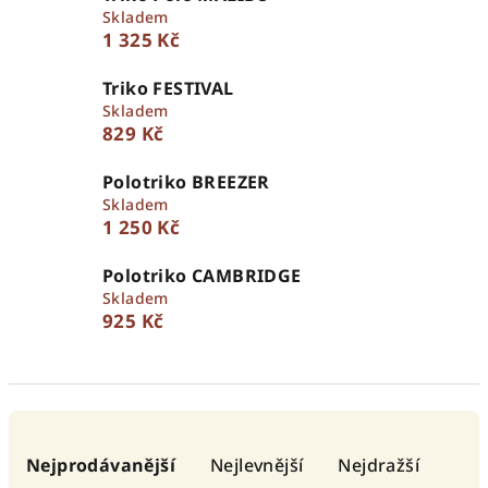
Skladem
1 325 Kč
Triko FESTIVAL
Skladem
829 Kč
Polotriko BREEZER
Skladem
1 250 Kč
Polotriko CAMBRIDGE
Skladem
925 Kč
Ř
a
Nejprodávanější
Nejlevnější
Nejdražší