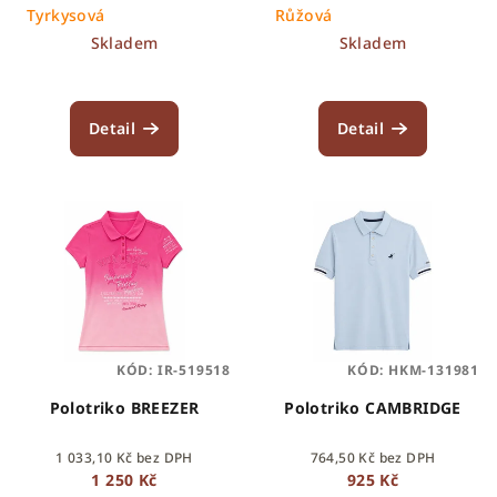
k
Tyrkysová
Růžová
t
Skladem
Skladem
ů
Detail
Detail
KÓD:
IR-519518
KÓD:
HKM-131981
Polotriko BREEZER
Polotriko CAMBRIDGE
1 033,10 Kč bez DPH
764,50 Kč bez DPH
1 250 Kč
925 Kč