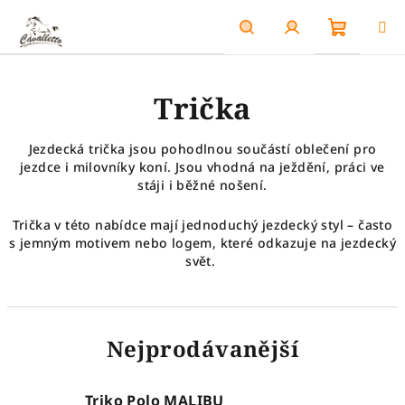
Přejít
na
obsah
Nákupn
Hledat
Přihlášení
Trička
košík
Jezdecká trička jsou pohodlnou součástí oblečení pro
jezdce i milovníky koní. Jsou vhodná na ježdění, práci ve
stáji i běžné nošení.
Trička v této nabídce mají jednoduchý jezdecký styl – často
s jemným motivem nebo logem, které odkazuje na jezdecký
svět.
Nejprodávanější
Triko Polo MALIBU