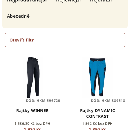
z
e
Abecedně
n
í
p
Otevřít filtr
r
V
o
ý
d
p
u
i
k
s
t
p
ů
KÓD:
HKM-596720
KÓD:
HKM-889518
r
o
Rajtky WINNER
Rajtky DYNAMIC
CONTRAST
d
1 586,80 Kč bez DPH
1 562 Kč bez DPH
u
1 920 Kč
1 890 Kč