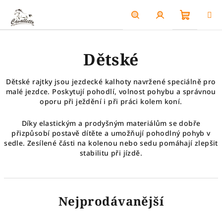
Přejít
na
obsah
Nákupn
Hledat
Přihlášení
Dětské
košík
Dětské rajtky jsou jezdecké kalhoty navržené speciálně pro
malé jezdce. Poskytují pohodlí, volnost pohybu a správnou
oporu při ježdění i při práci kolem koní.
Díky elastickým a prodyšným materiálům se dobře
přizpůsobí postavě dítěte a umožňují pohodlný pohyb v
sedle. Zesílené části na kolenou nebo sedu pomáhají zlepšit
stabilitu při jízdě.
Nejprodávanější