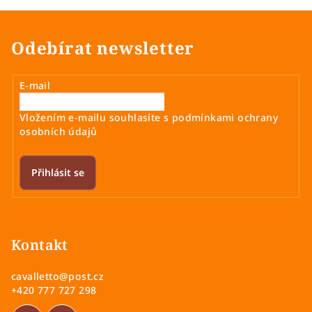
d
v
a
á
n
c
Odebírat newsletter
í
í
p
r
E-mail
v
k
Vložením e-mailu souhlasíte s
podmínkami ochrany
y
osobních údajů
v
ý
Přihlásit se
p
i
Z
s
á
u
p
Kontakt
a
cavalletto
@
post.cz
t
+420 777 727 298
í