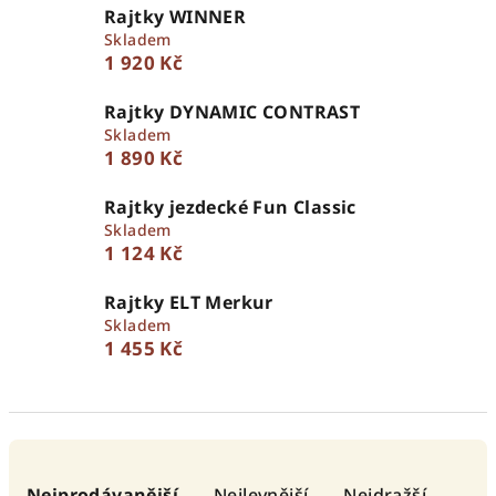
Rajtky WINNER
Skladem
1 920 Kč
Rajtky DYNAMIC CONTRAST
Skladem
1 890 Kč
Rajtky jezdecké Fun Classic
Skladem
1 124 Kč
Rajtky ELT Merkur
Skladem
1 455 Kč
Ř
a
Nejprodávanější
Nejlevnější
Nejdražší