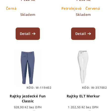
k
Černá
Petrolejová
Červená
t
Skladem
Skladem
ů
Detail
Detail
KÓD:
W-119402
KÓD:
W-357002
Rajtky jezdecké Fun
Rajtky ELT Merkur
Classic
928,90 Kč bez DPH
1 202,50 Kč bez DPH