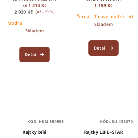
1 414 Kč
1 159 Kč
od
2 020 Kč
(až –30 %)
Černá
Tmavě modrá
Vín
Modrá
Skladem
Skladem
Detail
Detail
KÓD:
HKM-550593
KÓD:
BU-438870
Rajtky bílé
Rajtky LIFE -STAR