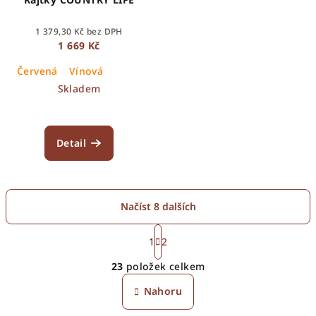
1 379,30 Kč bez DPH
1 669 Kč
Červená
Vínová
Skladem
Detail
Načíst 8 dalších
S
t
1
2
O
r
23
položek celkem
á
v
n
l
Nahoru
k
á
o