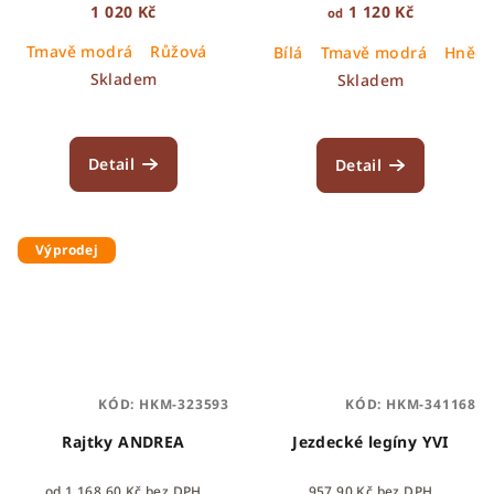
1 020 Kč
1 120 Kč
od
Tmavě modrá
Růžová
Bílá
Tmavě modrá
Hněd
Skladem
Skladem
Detail
Detail
Výprodej
KÓD:
HKM-323593
KÓD:
HKM-341168
Rajtky ANDREA
Jezdecké legíny YVI
od 1 168,60 Kč bez DPH
957,90 Kč bez DPH