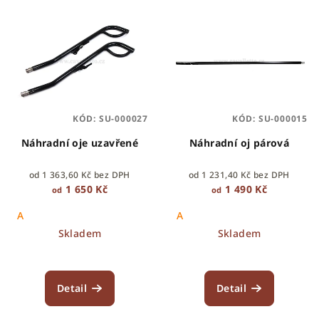
V
o
ý
d
p
u
i
k
s
t
p
ů
KÓD:
SU-000027
KÓD:
SU-000015
r
o
Náhradní oje uzavřené
Náhradní oj párová
d
od 1 363,60 Kč bez DPH
od 1 231,40 Kč bez DPH
u
1 650 Kč
1 490 Kč
od
od
k
A
A
t
Skladem
Skladem
ů
Detail
Detail