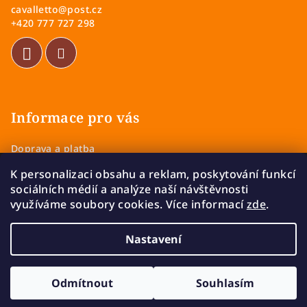
cavalletto
@
post.cz
u
t
+420 777 727 298
í
Informace pro vás
Doprava a platba
Obchodní podmínky
K personalizaci obsahu a reklam, poskytování funkcí
Zásady ochrany osobních údajů
sociálních médií a analýze naší návštěvnosti
Vrácení a výměna zboží
využíváme soubory cookies. Více informací
zde
.
Reklamace
Nastavení
Copyright 2026
Cavalletto
. Všechna práva vyhrazena.
Upravit nastavení cookies
Odmítnout
Souhlasím
Vytvořil Shoptet