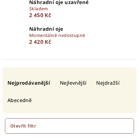
Náhradní oje uzavřené
Skladem
2 450 Kč
Náhradní oje
Momentálně nedostupné
2 420 Kč
Ř
a
Nejprodávanější
Nejlevnější
Nejdražší
z
e
Abecedně
n
í
p
Otevřít filtr
r