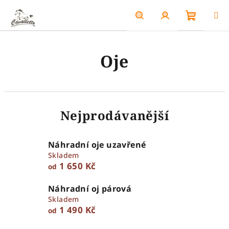
Přejít
na
obsah
Nákupn
Hledat
Přihlášení
Oje
košík
Nejprodávanější
Náhradní oje uzavřené
Skladem
1 650 Kč
od
Náhradní oj párová
Skladem
1 490 Kč
od