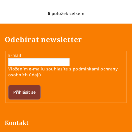
6
položek celkem
O
v
l
á
Odebírat newsletter
d
a
E-mail
c
í
Vložením e-mailu souhlasíte s
podmínkami ochrany
p
osobních údajů
r
v
k
Přihlásit se
y
v
Z
ý
á
p
p
Kontakt
i
a
s