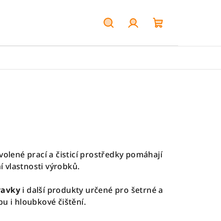
Hledat
Přihlášení
Nákupní
košík
volené prací a čisticí prostředky pomáhají
í vlastnosti výrobků.
ravky
i další produkty určené pro šetrné a
u i hloubkové čištění.