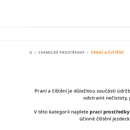
Přejít
na
obsah
/
CHEMICKÉ PROSTŘEDKY
/
PRANÍ A ČIŠTĚNÍ
DOMŮ
Praní a čištění je důležitou součástí údrž
odstranit nečistoty,
V této kategorii najdete
prací prostředky
účinné čištění jezdec