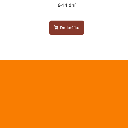
u
6-14 dní
k
t
Do košíku
ů