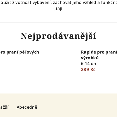
loužit životnost vybavení, zachovat jeho vzhled a funkčno
stáji.
Nejprodávanější
pro praní péřových
Rapide pro pran
výrobků
6-14 dní
289 Kč
ažší
Abecedně