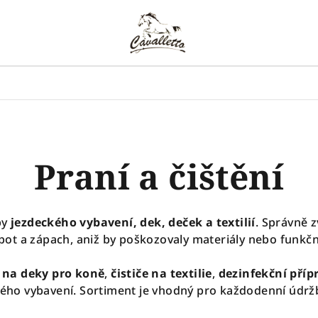
Praní a čištění
by
jezdeckého vybavení, dek, deček a textilií
. Správně z
 pot a zápach, aniž by poškozovaly materiály nebo funkčn
 na deky pro koně
,
čističe na textilie
,
dezinfekční příp
kého vybavení. Sortiment je vhodný pro každodenní údržb