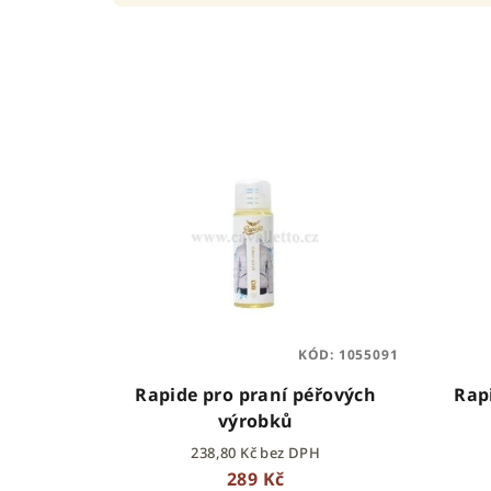
z
e
n
V
í
ý
p
p
r
i
o
s
d
p
u
KÓD:
1055091
r
k
Rapide pro praní péřových
Rap
o
t
výrobků
238,80 Kč bez DPH
d
ů
289 Kč