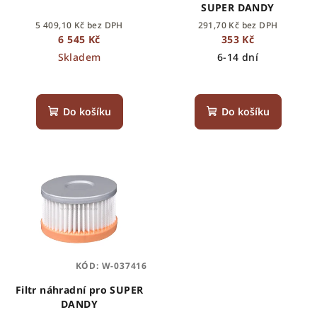
SUPER DANDY
d
5 409,10 Kč bez DPH
291,70 Kč bez DPH
u
6 545 Kč
353 Kč
k
Skladem
6-14 dní
t
ů
Do košíku
Do košíku
KÓD:
W-037416
Filtr náhradní pro SUPER
DANDY