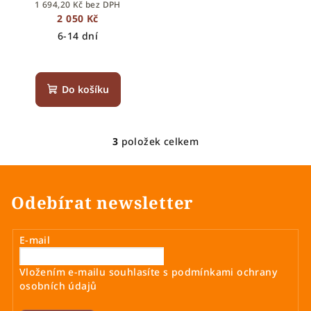
1 694,20 Kč bez DPH
2 050 Kč
6-14 dní
Do košíku
3
položek celkem
O
v
l
á
Odebírat newsletter
d
a
E-mail
c
í
Vložením e-mailu souhlasíte s
podmínkami ochrany
p
osobních údajů
r
v