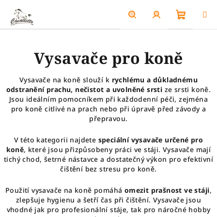
Přejít
na
obsah
Nákupn
Hledat
Přihlášení
Vysavače pro koně
košík
Vysavače na koně slouží k
rychlému a důkladnému
odstranění prachu, nečistot a uvolněné srsti
ze srsti koně.
Jsou ideálním pomocníkem při každodenní péči, zejména
pro koně citlivé na prach nebo při úpravě před závody a
přepravou.
V této kategorii najdete
speciální vysavače určené pro
koně
, které jsou přizpůsobeny práci ve stáji. Vysavače mají
tichý chod, šetrné nástavce a dostatečný výkon pro efektivní
čištění bez stresu pro koně.
Použití vysavače na koně pomáhá
omezit prašnost ve stáji
,
zlepšuje hygienu a šetří čas při čištění. Vysavače jsou
vhodné jak pro profesionální stáje, tak pro náročné hobby