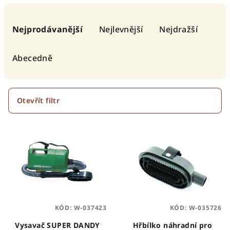
Ř
a
Nejprodávanější
Nejlevnější
Nejdražší
z
e
Abecedně
n
í
p
Otevřít filtr
r
V
o
ý
d
p
u
i
k
s
t
p
ů
KÓD:
W-037423
KÓD:
W-035726
r
o
Vysavač SUPER DANDY
Hřbílko náhradní pro