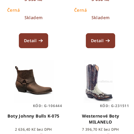
k
Černá
Černá
t
Skladem
Skladem
ů
Detail
Detail
KÓD:
G-106444
KÓD:
G-231511
Boty Johnny Bulls K-075
Westernové Boty
MILANELO
2 636,40 Kč bez DPH
7 396,70 Kč bez DPH