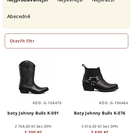
z
e
Abecedně
n
í
p
Otevřít filtr
r
V
o
ý
d
p
u
i
k
s
t
p
ů
KÓD:
G-106470
KÓD:
G-106464
r
o
boty Johnny Bulls K-091
Boty Johnny Bulls K-076
d
2 768,60 Kč bez DPH
3 016,50 Kč bez DPH
u
3 350 Kč
3 650 Kč