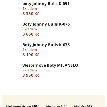
boty Johnny Bulls K-091
Skladem
3 350 Kč
Boty Johnny Bulls K-076
Skladem
3 650 Kč
Boty Johnny Bulls K-075
Skladem
3 190 Kč
Westernové Boty MILANELO
Skladem
8 950 Kč
Ř
a
Nejprodávanější
Nejlevnější
Nejdražší