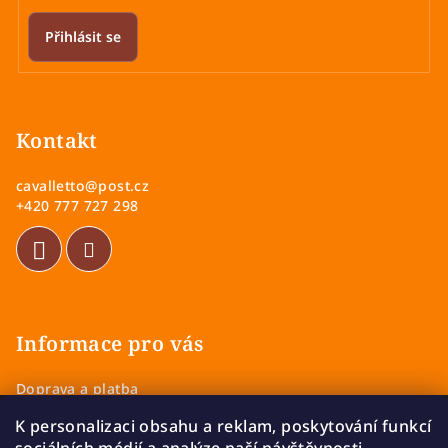
v
k
Přihlásit se
y
v
Z
ý
á
p
p
Kontakt
i
a
s
cavalletto
@
post.cz
u
t
+420 777 727 298
í
Informace pro vás
Doprava a platba
Obchodní podmínky
K personalizaci obsahu a reklam, poskytování funkcí
Zásady ochrany osobních údajů