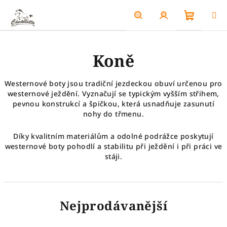
Přejít
na
obsah
Nákupn
Hledat
Přihlášení
Koně
košík
Westernové boty jsou tradiční jezdeckou obuví určenou pro
westernové ježdění. Vyznačují se typickým vyšším střihem,
pevnou konstrukcí a špičkou, která usnadňuje zasunutí
nohy do třmenu.
Díky kvalitním materiálům a odolné podrážce poskytují
westernové boty pohodlí a stabilitu při ježdění i při práci ve
stáji.
Nejprodávanější