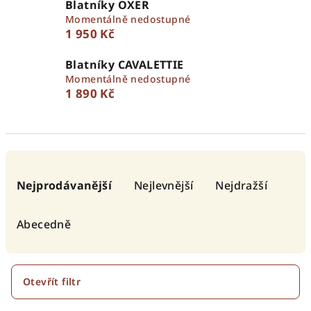
Blatníky OXER
Momentálně nedostupné
1 950 Kč
Blatníky CAVALETTIE
Momentálně nedostupné
1 890 Kč
Ř
a
Nejprodávanější
Nejlevnější
Nejdražší
z
e
Abecedně
n
í
p
Otevřít filtr
r