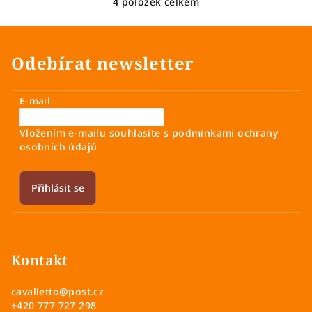
4
položek celkem
O
v
l
á
Odebírat newsletter
d
a
E-mail
c
í
Vložením e-mailu souhlasíte s
podmínkami ochrany
p
osobních údajů
r
v
k
Přihlásit se
y
v
Z
ý
á
p
p
Kontakt
i
a
s
cavalletto
@
post.cz
u
t
+420 777 727 298