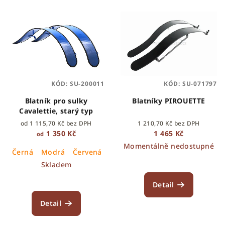
V
o
ý
d
p
u
i
k
s
t
p
ů
KÓD:
SU-200011
KÓD:
SU-071797
r
o
Blatník pro sulky
Blatníky PIROUETTE
Cavalettie, starý typ
d
od 1 115,70 Kč bez DPH
1 210,70 Kč bez DPH
u
1 350 Kč
1 465 Kč
od
k
Momentálně nedostupné
Černá
Modrá
Červená
t
Skladem
ů
Detail
Detail