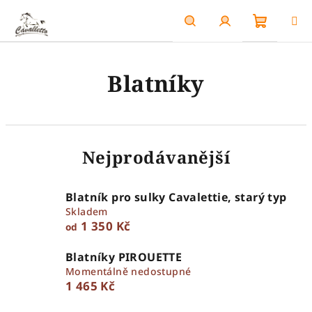
Přejít
na
obsah
Nákupn
Hledat
Přihlášení
Blatníky
košík
Nejprodávanější
Blatník pro sulky Cavalettie, starý typ
Skladem
1 350 Kč
od
Blatníky PIROUETTE
Momentálně nedostupné
1 465 Kč