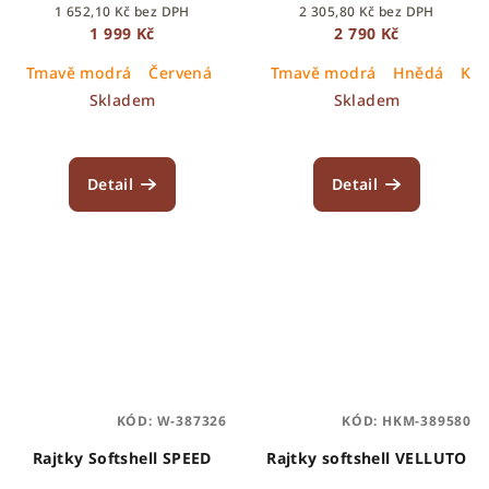
1 652,10 Kč bez DPH
2 305,80 Kč bez DPH
1 999 Kč
2 790 Kč
Tmavě modrá
Červená
Vínová
Tmavě modrá
Hnědá
Kar
Skladem
Skladem
Detail
Detail
KÓD:
W-387326
KÓD:
HKM-389580
Rajtky Softshell SPEED
Rajtky softshell VELLUTO