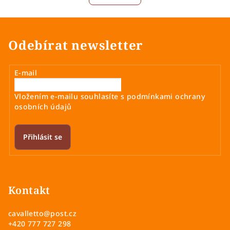
á
o
d
v
a
á
n
c
Odebírat newsletter
í
í
p
r
E-mail
v
k
Vložením e-mailu souhlasíte s
podmínkami ochrany
y
osobních údajů
v
ý
Přihlásit se
p
i
Z
s
á
u
p
Kontakt
a
cavalletto
@
post.cz
t
+420 777 727 298