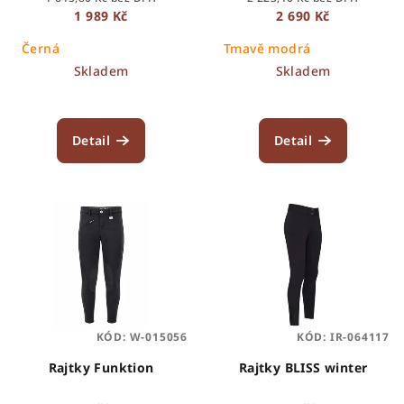
u
1 989 Kč
2 690 Kč
k
Černá
Tmavě modrá
t
Skladem
Skladem
ů
Detail
Detail
KÓD:
W-015056
KÓD:
IR-064117
Rajtky Funktion
Rajtky BLISS winter