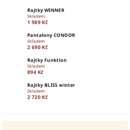
Rajtky WINNER
Skladem
1 989 Kč
Pantalony CONDOR
Skladem
2 690 Kč
Rajtky Funktion
Skladem
894 Kč
Rajtky BLISS winter
Skladem
2 720 Kč
Ř