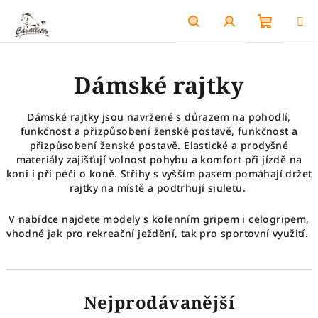
Přejít
na
obsah
Nákupn
Hledat
Přihlášení
Dámské rajtky
košík
Dámské rajtky jsou navržené s důrazem na pohodlí,
funkčnost a přizpůsobení ženské postavě, funkčnost a
přizpůsobení ženské postavě. Elastické a prodyšné
materiály zajišťují volnost pohybu a komfort při jízdě na
koni i při péči o koně. Střihy s vyšším pasem pomáhají držet
rajtky na místě a podtrhují siuletu.
V nabídce najdete modely s kolenním gripem i celogripem,
vhodné jak pro rekreační ježdění, tak pro sportovní využití.
Nejprodávanější