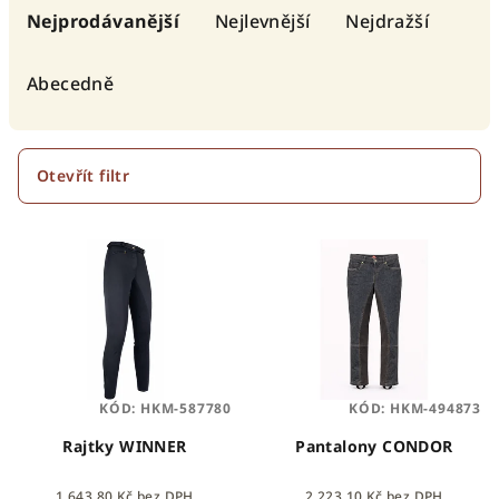
a
Nejprodávanější
Nejlevnější
Nejdražší
z
e
Abecedně
n
í
p
Otevřít filtr
r
V
o
ý
d
p
u
i
k
s
t
p
ů
KÓD:
HKM-587780
KÓD:
HKM-494873
r
o
Rajtky WINNER
Pantalony CONDOR
d
1 643,80 Kč bez DPH
2 223,10 Kč bez DPH