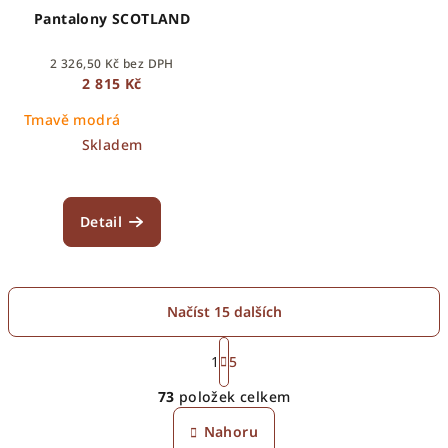
Pantalony SCOTLAND
2 326,50 Kč bez DPH
2 815 Kč
Tmavě modrá
Skladem
Detail
Načíst 15 dalších
S
t
1
5
O
r
73
položek celkem
á
v
n
l
Nahoru
k