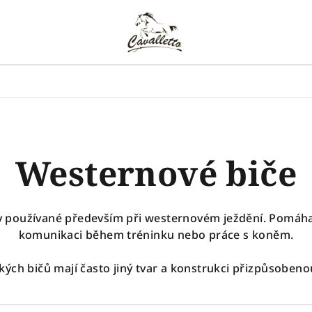
Westernové biče
 používané především při westernovém ježdění. Pomáhají
komunikaci během tréninku nebo práce s koněm.
ckých bičů mají často jiný tvar a konstrukci přizpůsoben