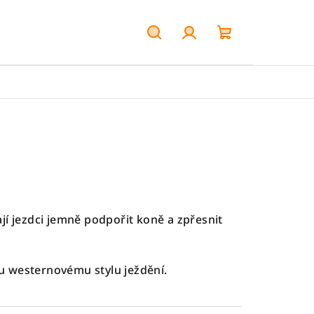
Hledat
Přihlášení
Nákupní
košík
 jezdci jemně podpořit koně a zpřesnit
ou westernovému stylu ježdění.