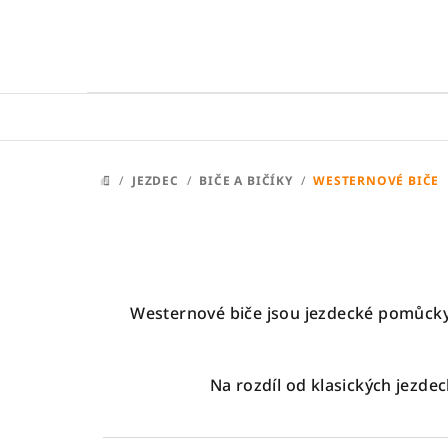
Přejít
na
obsah
/
JEZDEC
/
BIČE A BIČÍKY
/
WESTERNOVÉ BIČE
DOMŮ
Westernové biče jsou jezdecké pomůcky
Na rozdíl od klasických jezde