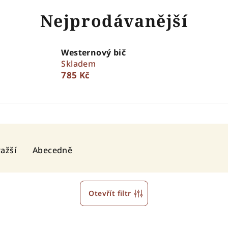
Nejprodávanější
Westernový bič
Skladem
785 Kč
ažší
Abecedně
Otevřít filtr