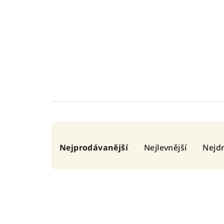
Ř
Nejprodávanější
Nejlevnější
Nejdr
a
z
e
n