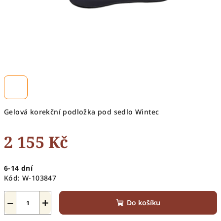
Gelová korekční podložka pod sedlo Wintec
2 155 Kč
Měrná
6-14 dní
cena:
Kód:
W-103847
−
+
Do košíku