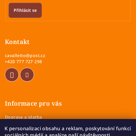
Přihlásit se
Z
á
p
Kontakt
a
cavalletto
@
post.cz
t
+420 777 727 298
í
Informace pro vás
Doprava a platba
Obchodní podmínky
K personalizaci obsahu a reklam, poskytování funkcí
Zásady ochrany osobních údajů
sociálních médií a analýze naší návštěvnosti