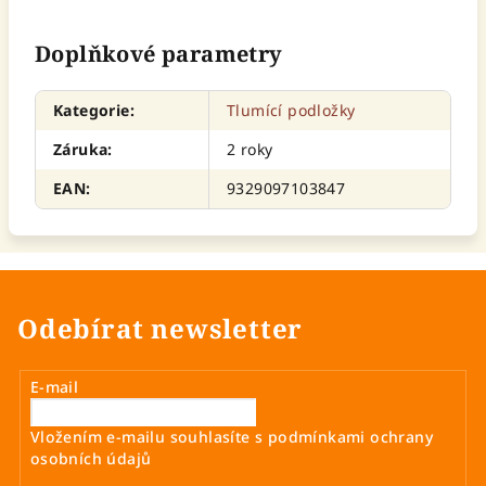
Doplňkové parametry
Kategorie
:
Tlumící podložky
Záruka
:
2 roky
EAN
:
9329097103847
Odebírat newsletter
E-mail
Vložením e-mailu souhlasíte s
podmínkami ochrany
osobních údajů