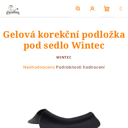
Přejít
na
obsah
Nákupn
Hledat
Přihlášení
Gelová korekční podložka
košík
pod sedlo Wintec
WINTEC
Průměrné
Neohodnoceno
Podrobnosti hodnocení
hodnocení
produktu
je
0,0
z
5
hvězdiček.