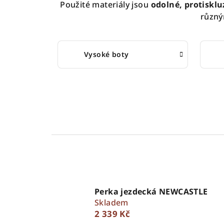
Použité materiály jsou
odolné, protiskl
různý
Vysoké boty
Perka jezdecká NEWCASTLE
Skladem
2 339 Kč