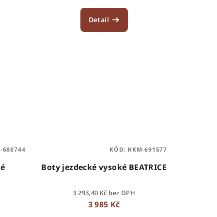
Detail
-688744
KÓD:
HKM-691577
ké
Boty jezdecké vysoké BEATRICE
3 293,40 Kč bez DPH
3 985 Kč