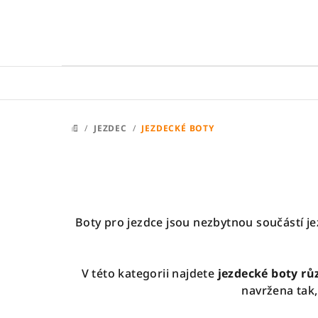
Přejít
na
obsah
/
JEZDEC
/
JEZDECKÉ BOTY
DOMŮ
Boty pro jezdce jsou nezbytnou součástí je
V této kategorii najdete
jezdecké boty rů
navržena tak