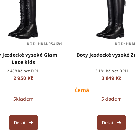
KÓD:
HKM-954689
KÓD:
HKM
y jezdecké vysoké Glam
Boty jezdecké vysoké Z
Lace kids
2 438 Kč bez DPH
3 181 Kč bez DPH
2 950 Kč
3 849 Kč
á
Černá
Skladem
Skladem
Detail
Detail