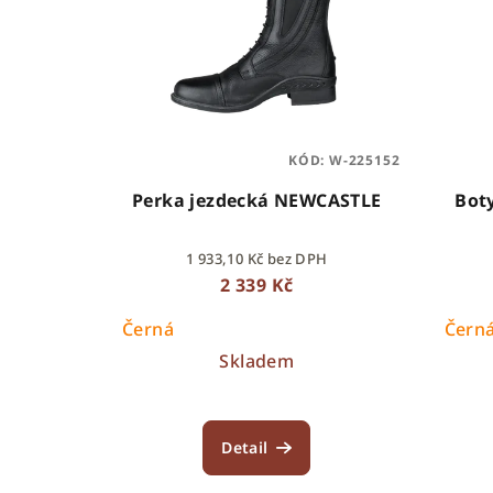
p
r
i
o
s
d
p
u
KÓD:
W-225152
r
k
Perka jezdecká NEWCASTLE
Bot
o
t
1 933,10 Kč bez DPH
d
ů
2 339 Kč
u
Černá
Čern
k
Skladem
t
ů
Detail