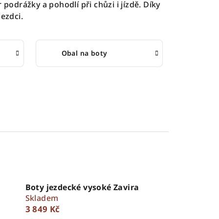
 podrážky a pohodlí při chůzi i jízdě. Díky
ezdci.
Obal na boty
Boty jezdecké vysoké Zavira
Skladem
3 849 Kč