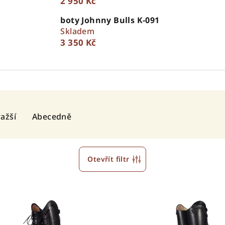
2 950 Kč
boty Johnny Bulls K-091
Skladem
3 350 Kč
ažší
Abecedně
Otevřít filtr