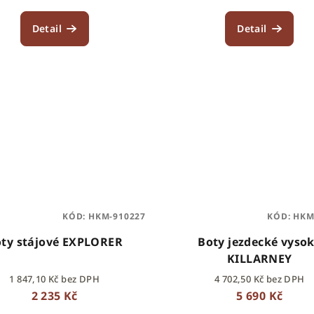
Detail
Detail
KÓD:
HKM-910227
KÓD:
HKM
ty stájové EXPLORER
Boty jezdecké vyso
KILLARNEY
1 847,10 Kč bez DPH
4 702,50 Kč bez DPH
2 235 Kč
5 690 Kč