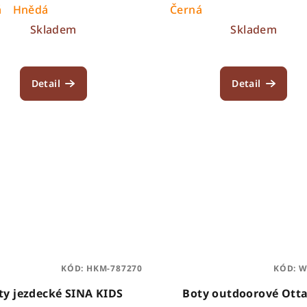
á
Hnědá
Černá
Skladem
Skladem
Detail
Detail
KÓD:
HKM-787270
KÓD:
W
Boty jezdecké SINA KIDS
Boty outdoorové Ott