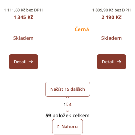
1 111,60 Kč bez DPH
1 809,90 Kč bez DPH
1 345 Kč
2 190 Kč
á
Černá
Skladem
Skladem
Detail
Detail
Načíst 15 dalších
S
1
4
t
O
r
59
položek celkem
v
á
Nahoru
l
n
k