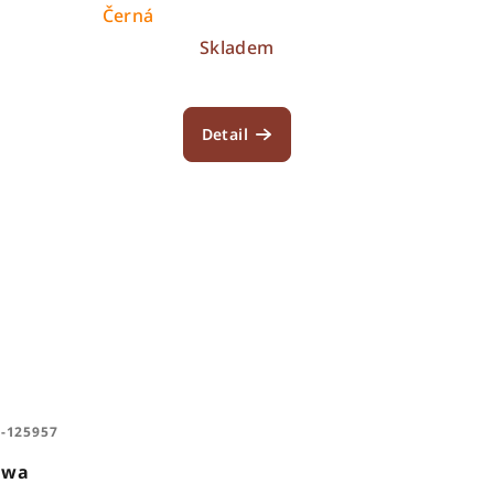
Černá
Skladem
Detail
-125957
awa