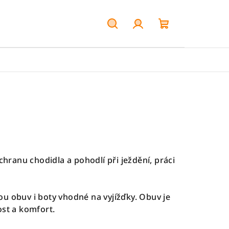
Hledat
Přihlášení
Nákupní
košík
ochranu chodidla a pohodlí při ježdění, práci
ou obuv i boty vhodné na vyjížďky. Obuv je
st a komfort.