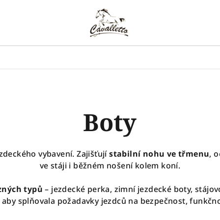
Boty
zdeckého vybavení. Zajišťují
stabilní nohu ve třmenu
, 
ve stáji i běžném nošení kolem koní.
zných typů
– jezdecké perka, zimní jezdecké boty, stájov
, aby splňovala požadavky jezdců na bezpečnost, funkčno