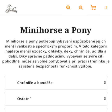
Přejít
na
obsah
Nákupn
Hledat
Přihlášení
Minihorse a Pony
košík
Minihorse a pony potřebují vybavení uzpůsobené jejich
menší velikosti a specifickým proporcím. V této kategorii
najdete menší uzdečky, ohlávky, deky, chrániče, udidla a
další. Díky správně padnoucímu vybavení se zvíře cítí
pohodlně, může se volně pohybovat a při práci i tréninku je
zajištěna bezpečnost i funkčnost výstoje.
Chrániče a bandáže
Ostatní