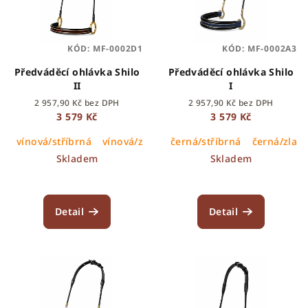
k
s
t
p
ů
KÓD:
MF-0002D1
KÓD:
MF-0002A3
r
o
Předváděcí ohlávka Shilo
Předváděcí ohlávka Shilo
II
I
d
2 957,90 Kč bez DPH
2 957,90 Kč bez DPH
u
3 579 Kč
3 579 Kč
k
vínová/stříbrná
vínová/zlatá
černá/stříbrná
vínová/černá
černá/zlatá
t
Skladem
Skladem
ů
Detail
Detail