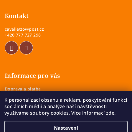
s
á
u
p
Kontakt
a
cavalletto
@
post.cz
t
+420 777 727 298
í
Informace pro vás
Doprava a platba
Obchodní podmínky
K personalizaci obsahu a reklam, poskytování funkcí
Zásady ochrany osobních údajů
sociálních médií a analýze naší návštěvnosti
Vrácení a výměna zboží
využíváme soubory cookies. Více informací
zde
.
Reklamace
Nastavení