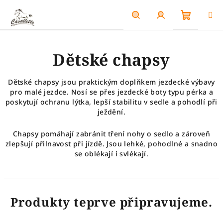
Přejít
na
obsah
Nákupn
Hledat
Přihlášení
Dětské chapsy
košík
Dětské chapsy jsou praktickým doplňkem jezdecké výbavy
pro malé jezdce. Nosí se přes jezdecké boty typu pérka a
poskytují ochranu lýtka, lepší stabilitu v sedle a pohodlí při
ježdění.
Chapsy pomáhají zabránit tření nohy o sedlo a zároveň
zlepšují přilnavost při jízdě. Jsou lehké, pohodlné a snadno
se oblékají i svlékají.
Produkty teprve připravujeme.