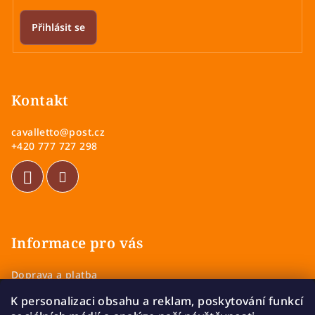
Přihlásit se
Z
á
p
Kontakt
a
cavalletto
@
post.cz
t
+420 777 727 298
í
Informace pro vás
Doprava a platba
Obchodní podmínky
K personalizaci obsahu a reklam, poskytování funkcí
Zásady ochrany osobních údajů