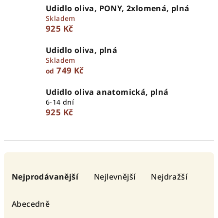
Udidlo oliva, PONY, 2xlomená, plná
Skladem
925 Kč
Udidlo oliva, plná
Skladem
749 Kč
od
Udidlo oliva anatomická, plná
6-14 dní
925 Kč
Ř
a
Nejprodávanější
Nejlevnější
Nejdražší
z
e
Abecedně
n