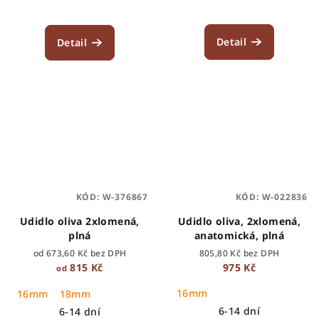
Detail
Detail
KÓD:
W-376867
KÓD:
W-022836
Udidlo oliva 2xlomená,
Udidlo oliva, 2xlomená,
plná
anatomická, plná
od 673,60 Kč bez DPH
805,80 Kč bez DPH
815 Kč
975 Kč
od
16mm
16mm
18mm
6-14 dní
6-14 dní