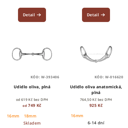
Detail
Detail
KÓD:
W-393406
KÓD:
W-016620
Udidlo oliva, plná
Udidlo oliva anatomická,
plná
od 619 Kč bez DPH
764,50 Kč bez DPH
749 Kč
925 Kč
od
16mm
16mm
18mm
6-14 dní
Skladem