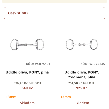
í
p
Otevřít filtr
r
V
o
ý
d
p
u
i
k
s
t
p
ů
KÓD:
W-075191
KÓD:
W-075245
r
o
Udidlo oliva, PONY, plná
Udidlo oliva, PONY,
2xlomená, plná
d
536,40 Kč bez DPH
764,50 Kč bez DPH
u
649 Kč
925 Kč
k
13mm
13mm
t
Skladem
Skladem
ů