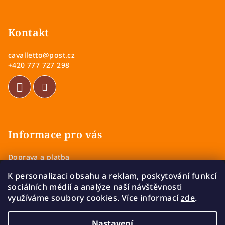
v
Z
ý
á
p
p
Kontakt
i
a
s
cavalletto
@
post.cz
u
t
+420 777 727 298
í
Informace pro vás
Doprava a platba
Obchodní podmínky
K personalizaci obsahu a reklam, poskytování funkcí
Zásady ochrany osobních údajů
sociálních médií a analýze naší návštěvnosti
Vrácení a výměna zboží
využíváme soubory cookies. Více informací
zde
.
Reklamace
Nastavení