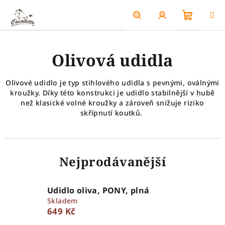
Přejít
na
obsah
Nákupn
Hledat
Přihlášení
Olivová udidla
košík
Olivové udidlo je typ stihlového udidla s pevnými, oválnými
kroužky. Díky této konstrukci je udidlo stabilnější v hubě
než klasické volné kroužky a zároveň snižuje riziko
skřípnutí koutků.
Nejprodávanější
Udidlo oliva, PONY, plná
Skladem
649 Kč