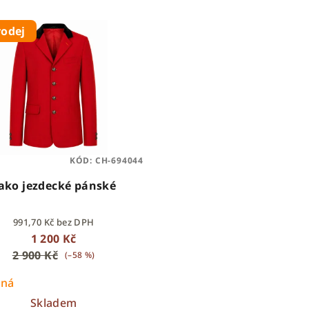
rodej
KÓD:
CH-694044
ako jezdecké pánské
991,70 Kč bez DPH
1 200 Kč
2 900 Kč
(–58 %)
ená
Skladem