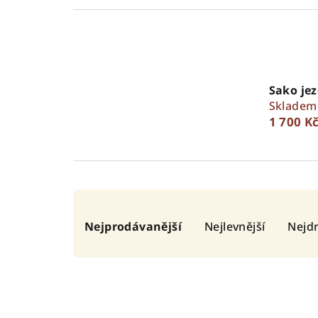
Sako jez
Skladem
1 700 K
Ř
Nejprodávanější
Nejlevnější
Nejdr
a
z
e
n