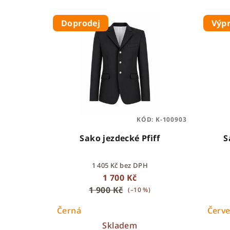
V
í
Doprodej
Výp
ý
p
p
r
i
o
s
d
p
u
KÓD:
K-100903
r
k
Sako jezdecké Pfiff
S
o
t
1 405 Kč bez DPH
d
ů
1 700 Kč
u
1 900 Kč
(–10 %)
k
Černá
Červ
Skladem