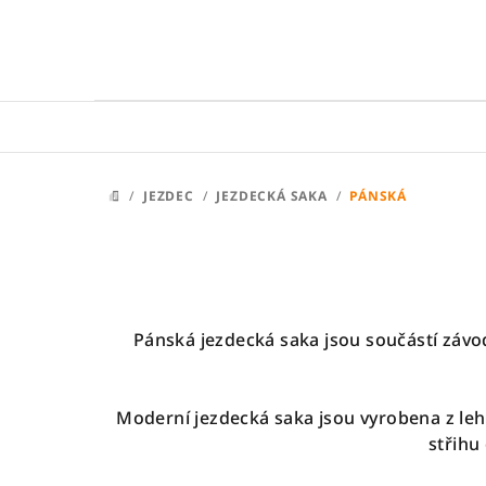
Přejít
na
obsah
/
JEZDEC
/
JEZDECKÁ SAKA
/
PÁNSKÁ
DOMŮ
Pánská jezdecká saka jsou součástí závod
Moderní jezdecká saka jsou vyrobena z leh
střihu