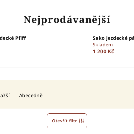
Nejprodávanější
decké Pfiff
Sako jezdecké p
Skladem
č
1 200 Kč
ažší
Abecedně
Otevřít filtr