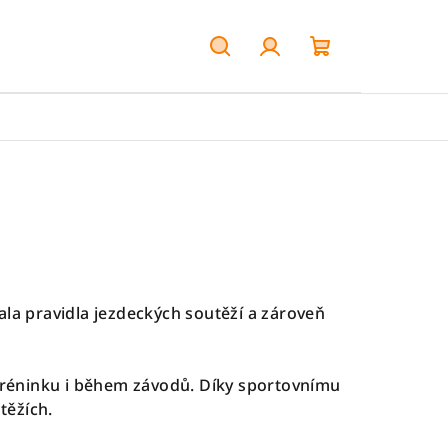
Hledat
Přihlášení
Nákupní
košík
ala pravidla jezdeckých soutěží a zároveň
 tréninku i během závodů. Díky sportovnímu
těžích.