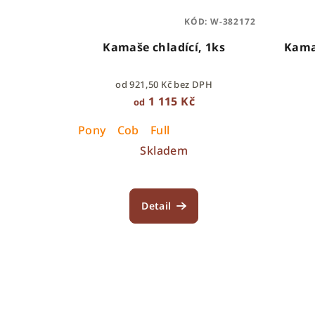
KÓD:
W-382172
Kamaše chladící, 1ks
Kamaš
od 921,50 Kč bez DPH
1 115 Kč
od
Pony
Cob
Full
Skladem
Detail