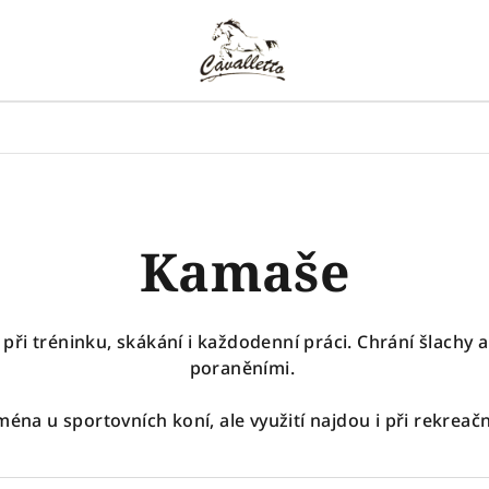
Kamaše
ři tréninku, skákání i každodenní práci. Chrání šlachy 
poraněními.
ména u sportovních koní, ale využití najdou i při rekreač