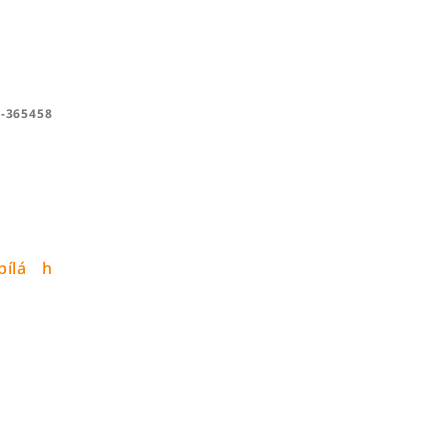
-365458
bílá
hnědá