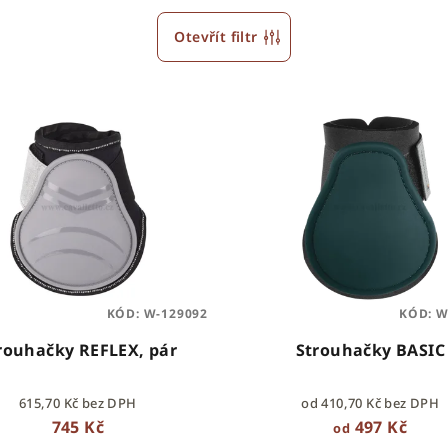
Otevřít filtr
KÓD:
W-129092
KÓD:
W
rouhačky REFLEX, pár
Strouhačky BASIC
615,70 Kč bez DPH
od 410,70 Kč bez DPH
745 Kč
497 Kč
od