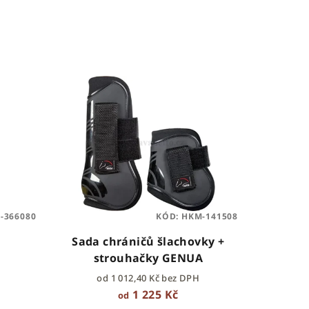
-366080
KÓD:
HKM-141508
Sada chráničů šlachovky +
strouhačky GENUA
od 1 012,40 Kč bez DPH
1 225 Kč
od