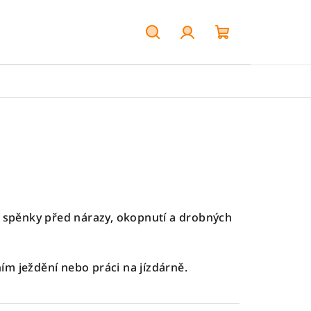
Hledat
Přihlášení
Nákupní
košík
a spěnky před nárazy, okopnutí a drobných
ním ježdění nebo práci na jízdárně.