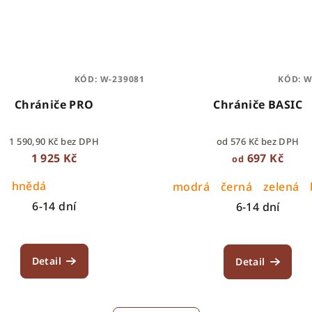
KÓD:
W-239081
KÓD:
W
Chrániče PRO
Chrániče BASIC
1 590,90 Kč bez DPH
od 576 Kč bez DPH
1 925 Kč
697 Kč
od
á
hnědá
modrá
černá
zelená
6-14 dní
6-14 dní
Detail
Detail