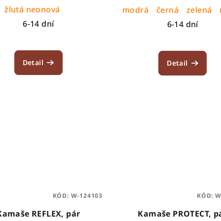
žlutá neonová
modrá
černá
zelená
6-14 dní
6-14 dní
Detail
Detail
KÓD:
W-124103
KÓD:
W
Kamaše REFLEX, pár
Kamaše PROTECT, p