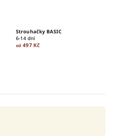
Strouhačky BASIC
6-14 dní
497 Kč
od