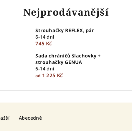
Nejprodávanější
Strouhačky REFLEX, pár
6-14 dní
745 Kč
Sada chráničů šlachovky +
strouhačky GENUA
6-14 dní
1 225 Kč
od
ažší
Abecedně