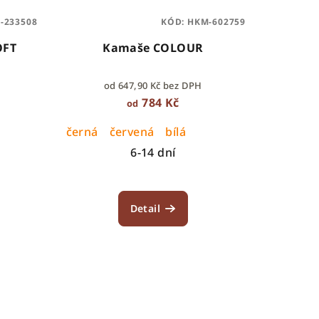
-233508
KÓD:
HKM-602759
OFT
Kamaše COLOUR
od 647,90 Kč bez DPH
784 Kč
od
černá
červená
bílá
6-14 dní
Detail