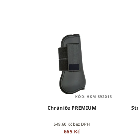
z
e
n
V
í
ý
p
p
r
i
o
s
d
p
u
KÓD:
HKM-892013
r
k
Chrániče PREMIUM
St
o
t
549,60 Kč bez DPH
d
ů
665 Kč