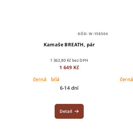
KÓD:
W-158504
Kamaše BREATH, pár
1 362,80 Kč bez DPH
1 649 Kč
černá
bílá
čern
6-14 dní
Detail