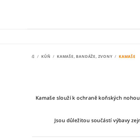
Přejít
na
obsah
/
KŮŇ
/
KAMAŠE, BANDÁŽE, ZVONY
/
KAMAŠE
DOMŮ
Kamaše slouží k ochraně koňských nohou p
Jsou důležitou součástí výbavy zej