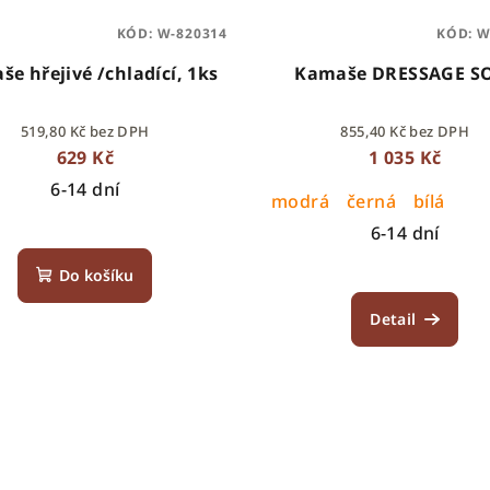
KÓD:
W-820314
KÓD:
W
e hřejivé /chladící, 1ks
Kamaše DRESSAGE S
519,80 Kč bez DPH
855,40 Kč bez DPH
629 Kč
1 035 Kč
6-14 dní
modrá
černá
bílá
6-14 dní
Do košíku
Detail