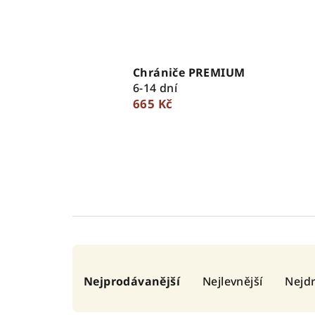
Chrániče PREMIUM
6-14 dní
665 Kč
Ř
Nejprodávanější
Nejlevnější
Nejdr
a