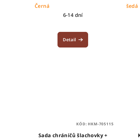
u
Černá
šedá
k
6-14 dní
t
ů
Detail
KÓD:
HKM-705115
Sada chráničů šlachovky +