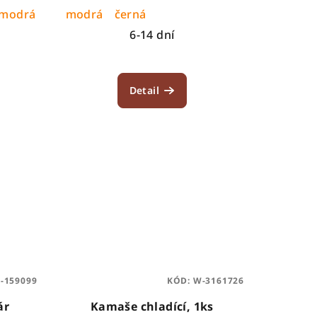
modrá tm.
modrá
černá
6-14 dní
Detail
-159099
KÓD:
W-3161726
ár
Kamaše chladící, 1ks