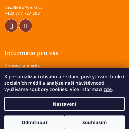
a
s
cavalletto
@
post.cz
u
t
+420 777 727 298
í
Informace pro vás
Doprava a platba
Obchodní podmínky
K personalizaci obsahu a reklam, poskytování funkcí
Zásady ochrany osobních údajů
sociálních médií a analýze naší návštěvnosti
Vrácení a výměna zboží
využíváme soubory cookies. Více informací
zde
.
Reklamace
Nastavení
Copyright 2026
Cavalletto
. Všechna práva vyhrazena.
Upravit nastavení cookies
Odmítnout
Souhlasím
Vytvořil Shoptet