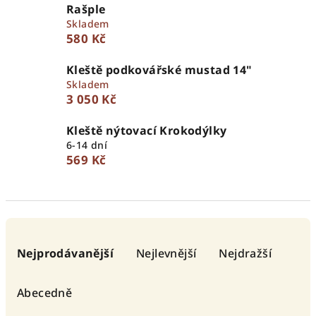
Rašple
Skladem
580 Kč
Kleště podkovářské mustad 14"
Skladem
3 050 Kč
Kleště nýtovací Krokodýlky
6-14 dní
569 Kč
Ř
a
Nejprodávanější
Nejlevnější
Nejdražší
z
e
Abecedně
n