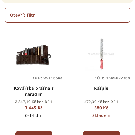
í
p
Otevřít filtr
r
V
o
ý
d
p
u
i
k
s
t
p
ů
KÓD:
W-116548
KÓD:
HKM-022368
r
o
Kovářská brašna s
Rašple
nářadím
d
2 847,10 Kč bez DPH
479,30 Kč bez DPH
u
3 445 Kč
580 Kč
k
6-14 dní
Skladem
t
ů