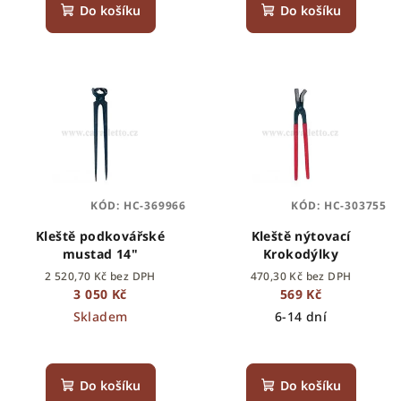
Do košíku
Do košíku
KÓD:
HC-369966
KÓD:
HC-303755
Kleště podkovářské
Kleště nýtovací
mustad 14"
Krokodýlky
2 520,70 Kč bez DPH
470,30 Kč bez DPH
3 050 Kč
569 Kč
Skladem
6-14 dní
Do košíku
Do košíku