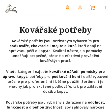
Přejít
na
obsah
Nákupn
Hledat
Přihlášení
Kovářské potřeby
košík
Kovářské potřeby jsou nezbytným vybavením pro
podkováře, chovatele i majitele koní
, kteří dbají na
správnou péči o kopyta. Kvalitní nástroje a pomůcky
umožňují bezpečné, přesné a efektivní provádění
kovářských prací.
V této kategorii najdete
kovářské nářadí
,
pomůcky pro
úpravu kopyt
, potřeby pro
podkování koní
i další vybavení
určené pro profesionální i běžné použití. Sortiment je
vhodný jak pro zkušené podkováře, tak pro základní
údržbu kopyt.
Kovářské potřeby jsou vybírány s důrazem na
odolnost,
funkčnost a dlouhou životnost
, aby splňovaly náročné