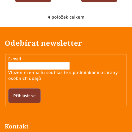
4
položek celkem
O
v
l
á
Odebírat newsletter
d
a
E-mail
c
í
Vložením e-mailu souhlasíte s
podmínkami ochrany
p
osobních údajů
r
v
k
Přihlásit se
y
v
Z
ý
á
p
p
Kontakt
i