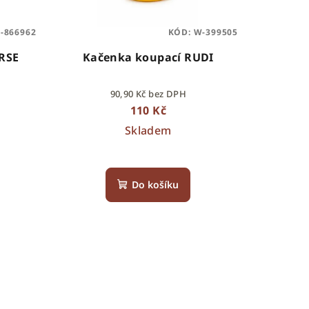
-866962
KÓD:
W-399505
HORSE
Kačenka koupací RUDI
90,90 Kč bez DPH
110 Kč
Skladem
Do košíku