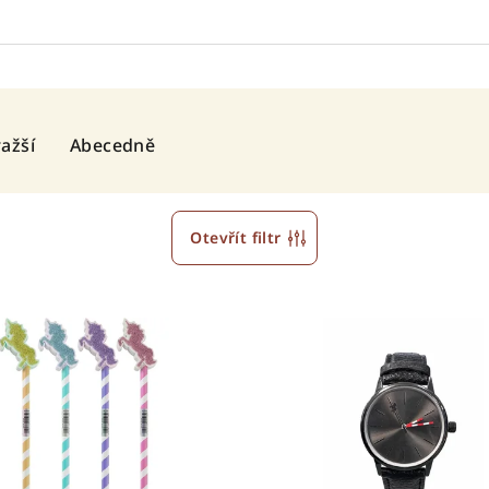
ažší
Abecedně
Otevřít filtr