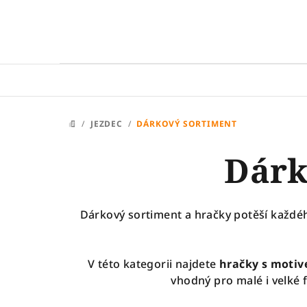
Přejít
na
obsah
/
JEZDEC
/
DÁRKOVÝ SORTIMENT
DOMŮ
Dárk
Dárkový sortiment a hračky potěší každéh
V této kategorii najdete
hračky s motiv
vhodný pro malé i velké 