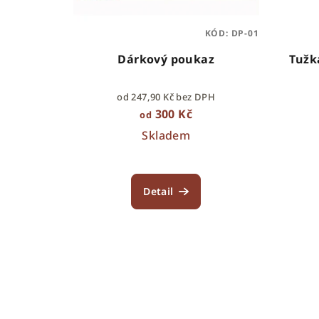
d
p
u
KÓD:
DP-01
r
k
Dárkový poukaz
Tužk
o
t
od 247,90 Kč bez DPH
d
ů
300 Kč
od
u
Skladem
k
t
Detail
ů