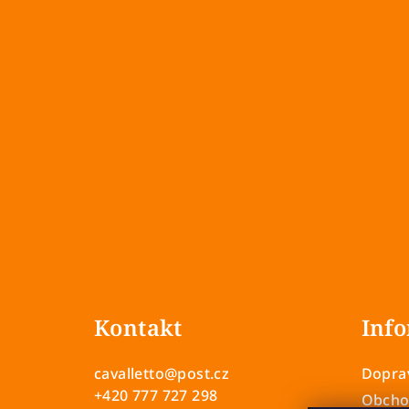
Z
á
Kontakt
Info
p
a
cavalletto
@
post.cz
Doprav
t
+420 777 727 298
Obcho