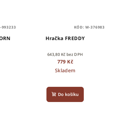
R-993233
KÓD:
W-376983
CORN
Hračka FREDDY
643,80 Kč bez DPH
779 Kč
Skladem
Do košíku