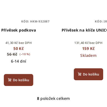
KÓD:
HKM-932887
KÓD:
I
Přívěsek podkova
Přívěsek na klíče UNI
41,30 Kč bez DPH
131,40 Kč bez DPH
50 Kč
159 Kč
56 Kč
(–10 %)
Skladem
6-14 dní
Do košíku
Do košíku
8
položek celkem
O