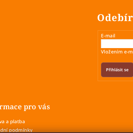
v
l
Odebír
á
d
a
E-mail
c
í
Vložením e-ma
p
r
Přihlásit se
v
k
y
v
rmace pro vás
ý
p
a a platba
i
dní podmínky