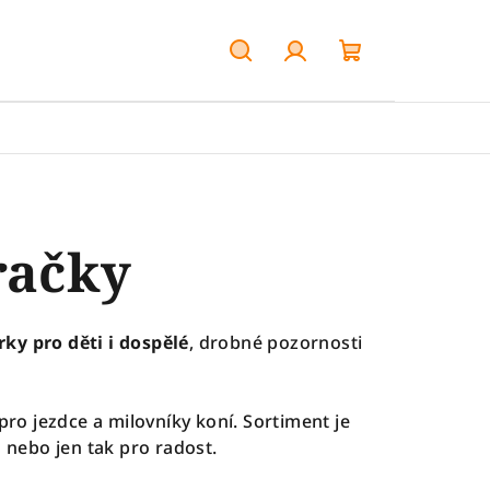
Hledat
Přihlášení
Nákupní
košík
račky
rky pro děti i dospělé
, drobné pozornosti
pro jezdce a milovníky koní. Sortiment je
 nebo jen tak pro radost.