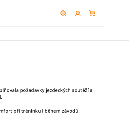
Hledat
Přihlášení
Nákupní
košík
splňovala požadavky jezdeckých soutěží a
.
mfort při tréninku i během závodů.