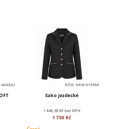
-444802
KÓD:
HKM-019090
SOFT
Sako jezdecké
1 446,30 Kč bez DPH
1 750 Kč
Černá