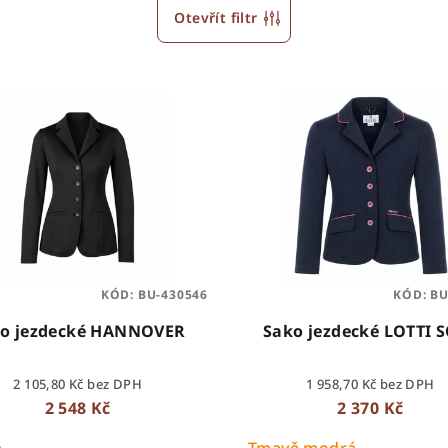
Otevřít filtr
KÓD:
BU-430546
KÓD:
BU
o jezdecké HANNOVER
Sako jezdecké LOTTI 
2 105,80 Kč bez DPH
1 958,70 Kč bez DPH
2 548 Kč
2 370 Kč
á
Tmavě modrá