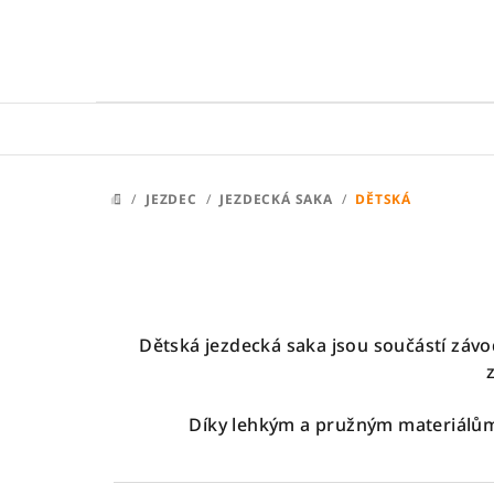
Přejít
na
obsah
/
JEZDEC
/
JEZDECKÁ SAKA
/
DĚTSKÁ
DOMŮ
Dětská jezdecká saka jsou součástí závo
Díky lehkým a pružným materiálům 