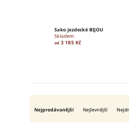
Sako jezdecké BIJOU
Skladem
3 185 Kč
od
Ř
Nejprodávanější
Nejlevnější
Nejdr
a
z