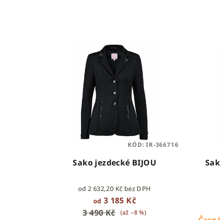
e
n
V
í
ý
p
p
r
i
o
s
d
p
u
KÓD:
IR-366716
r
k
Sako jezdecké BIJOU
Sak
o
t
od 2 632,20 Kč bez DPH
d
ů
3 185 Kč
od
u
3 490 Kč
(až –8 %)
Čern