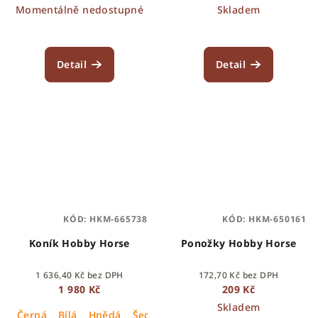
Momentálně nedostupné
Skladem
Detail
Detail
KÓD:
HKM-665738
KÓD:
HKM-650161
Koník Hobby Horse
Ponožky Hobby Horse
1 636,40 Kč bez DPH
172,70 Kč bez DPH
1 980 Kč
209 Kč
Skladem
Černá
Bílá
Hnědá
Šedá
krémová
černá/bílá
Hnědá