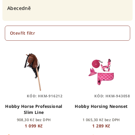
e
Abecedně
n
í
p
Otevřít filtr
r
V
o
ý
d
p
u
i
k
s
t
p
ů
KÓD:
HKM-916212
KÓD:
HKM-943058
r
o
Hobby Horse Professional
Hobby Horsing Neonset
Slim Line
d
908,30 Kč bez DPH
1 065,30 Kč bez DPH
u
1 099 Kč
1 289 Kč
k