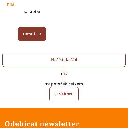
Bílá
6-14 dní
Detail
Načíst další 4
S
t
1
2
O
r
19
položek celkem
á
v
n
l
Nahoru
k
á
o
d
v
a
á
n
c
Odebírat newsletter
í
í