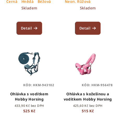
Černá
Hnědá
Béžová
tm. hnědá
Neon. Růžová
t
Skladem
Skladem
ů
Detail
Detail
KÓD:
HKM-943102
KÓD:
HKM-956478
Ohlávka s vodítkem
Ohlávka s kožešinou a
Hobby Horsing
vodítkem Hobby Horsing
433,90 Kč bez DPH
425,60 Kč bez DPH
525 Kč
515 Kč