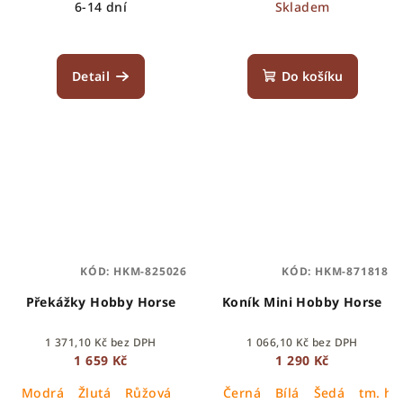
6-14 dní
Skladem
Detail
Do košíku
KÓD:
HKM-825026
KÓD:
HKM-871818
Překážky Hobby Horse
Koník Mini Hobby Horse
1 371,10 Kč bez DPH
1 066,10 Kč bez DPH
1 659 Kč
1 290 Kč
Modrá
Žlutá
Růžová
Černá
Bílá
Šedá
tm. hn