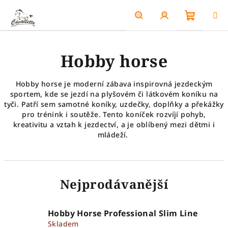
Přejít
na
obsah
Nákupn
Hledat
Přihlášení
Hobby horse
košík
Hobby horse je moderní zábava inspirovná jezdeckým
sportem, kde se jezdí na plyšovém či látkovém koníku na
tyči. Patří sem samotné koníky, uzdečky, doplňky a překážky
pro trénink i soutěže. Tento koníček rozvíjí pohyb,
kreativitu a vztah k jezdectví, a je oblíbený mezi dětmi i
mládeží.
Nejprodávanější
Hobby Horse Professional Slim Line
Skladem