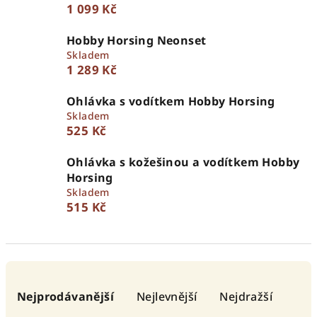
1 099 Kč
Hobby Horsing Neonset
Skladem
1 289 Kč
Ohlávka s vodítkem Hobby Horsing
Skladem
525 Kč
Ohlávka s kožešinou a vodítkem Hobby
Horsing
Skladem
515 Kč
Ř
a
Nejprodávanější
Nejlevnější
Nejdražší
z