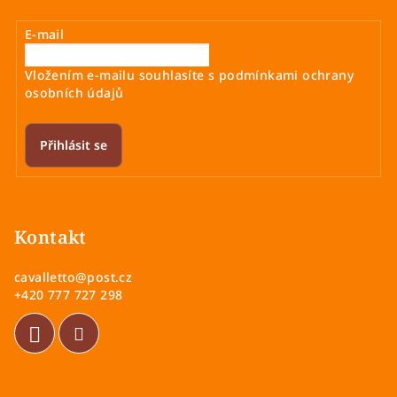
p
r
E-mail
v
k
Vložením e-mailu souhlasíte s
podmínkami ochrany
y
osobních údajů
v
ý
Přihlásit se
p
i
Z
s
á
u
p
Kontakt
a
cavalletto
@
post.cz
t
+420 777 727 298
í