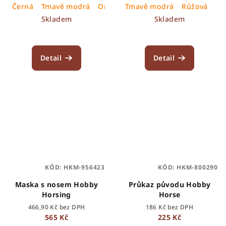
Černá
Tmavě modrá
Oranžová
Tmavě modrá
Tyrkysová
Růžová
Růžová
Skladem
Skladem
Detail
Detail
KÓD:
HKM-956423
KÓD:
HKM-800290
Maska s nosem Hobby
Průkaz původu Hobby
Horsing
Horse
466,90 Kč bez DPH
186 Kč bez DPH
565 Kč
225 Kč