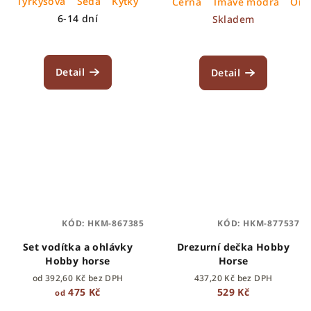
Tyrkysová
Šedá
Kytky
Černá
Tmavě modrá
Ora
6-14 dní
Skladem
Detail
Detail
KÓD:
HKM-867385
KÓD:
HKM-877537
Set vodítka a ohlávky
Drezurní dečka Hobby
Hobby horse
Horse
od 392,60 Kč bez DPH
437,20 Kč bez DPH
475 Kč
529 Kč
od