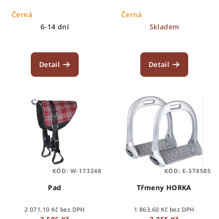
k
Černá
Černá
t
6-14 dní
Skladem
ů
Detail
Detail
KÓD:
W-173248
KÓD:
E-378585
Pad
Třmeny HORKA
2 071,10 Kč bez DPH
1 863,60 Kč bez DPH