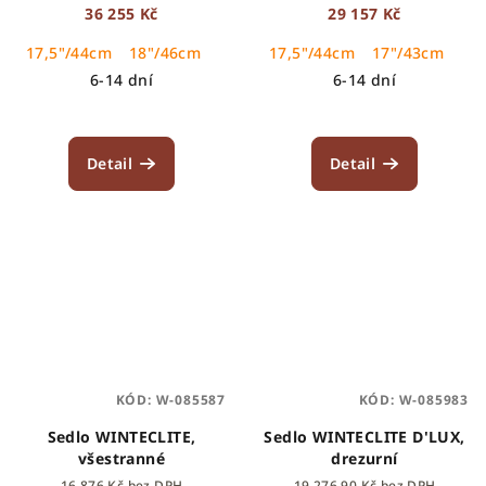
36 255 Kč
29 157 Kč
17,5"/44cm
18"/46cm
17,5"/44cm
17"/43cm
6-14 dní
6-14 dní
Detail
Detail
KÓD:
W-085587
KÓD:
W-085983
Sedlo WINTECLITE,
Sedlo WINTECLITE D'LUX,
všestranné
drezurní
16 876 Kč bez DPH
19 276,90 Kč bez DPH