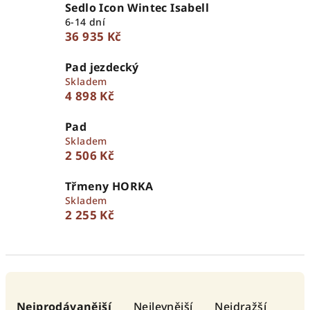
Sedlo Icon Wintec Isabell
6-14 dní
36 935 Kč
Pad jezdecký
Skladem
4 898 Kč
Pad
Skladem
2 506 Kč
Třmeny HORKA
Skladem
2 255 Kč
Ř
a
Nejprodávanější
Nejlevnější
Nejdražší