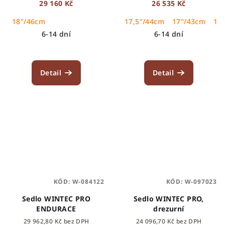
29 160 Kč
26 535 Kč
18"/46cm
17,5"/44cm
17"/43cm
16
6-14 dní
6-14 dní
Detail
Detail
KÓD:
W-084122
KÓD:
W-097023
Sedlo WINTEC PRO
Sedlo WINTEC PRO,
ENDURACE
drezurní
29 962,80 Kč bez DPH
24 096,70 Kč bez DPH