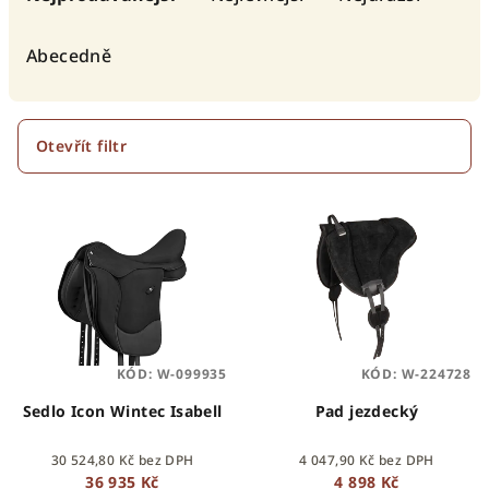
z
e
Abecedně
n
í
p
Otevřít filtr
r
V
o
ý
d
p
u
i
k
s
t
p
ů
KÓD:
W-099935
KÓD:
W-224728
r
o
Sedlo Icon Wintec Isabell
Pad jezdecký
d
30 524,80 Kč bez DPH
4 047,90 Kč bez DPH
u
36 935 Kč
4 898 Kč