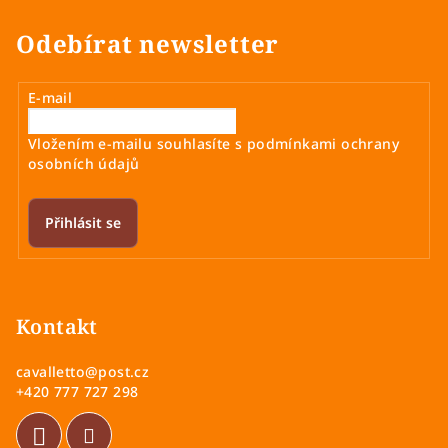
a
á
n
c
Odebírat newsletter
í
í
p
r
E-mail
v
k
Vložením e-mailu souhlasíte s
podmínkami ochrany
y
osobních údajů
v
ý
Přihlásit se
p
i
Z
s
á
u
p
Kontakt
a
cavalletto
@
post.cz
t
+420 777 727 298
í