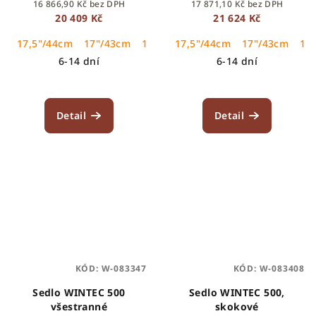
16 866,90 Kč bez DPH
17 871,10 Kč bez DPH
20 409 Kč
21 624 Kč
17,5"/44cm
17"/43cm
18"/46cm
17,5"/44cm
17"/43cm
18
6-14 dní
6-14 dní
Detail
Detail
KÓD:
W-083347
KÓD:
W-083408
Sedlo WINTEC 500
Sedlo WINTEC 500,
všestranné
skokové