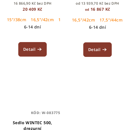
16 866,90 Kč bez DPH
od 13 939,70 Kč bez DPH
20 409 Kč
16 867 Kč
od
15"/38cm
16,5"/42cm
17,5"/44cm
17"/43cm
18"/46cm
16,5"/42cm
17,5"/44cm
1
6-14 dní
6-14 dní
Detail
Detail
KÓD:
W-083775
Sedlo WINTEC 500,
drezurní