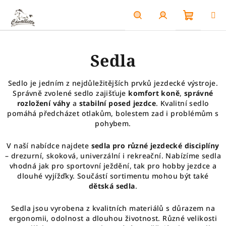
Přejít
na
obsah
Nákupn
Hledat
Přihlášení
Sedla
košík
Sedlo je jedním z nejdůležitějších prvků jezdecké výstroje.
Správně zvolené sedlo zajišťuje
komfort koně
,
správné
rozložení váhy
a
stabilní posed jezdce
. Kvalitní sedlo
pomáhá předcházet otlakům, bolestem zad i problémům s
pohybem.
V naší nabídce najdete
sedla pro různé jezdecké disciplíny
– drezurní, skoková, univerzální i rekreační. Nabízíme sedla
vhodná jak pro sportovní ježdění, tak pro hobby jezdce a
dlouhé vyjížďky. Součástí sortimentu mohou být také
dětská sedla
.
Sedla jsou vyrobena z kvalitních materiálů s důrazem na
ergonomii, odolnost a dlouhou životnost. Různé velikosti