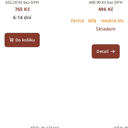
632,20 Kč bez DPH
409,90 Kč bez DPH
765 Kč
496 Kč
6-14 dní
černá
bílá
modrá tm.
Skladem
Do košíku
Detail
KÓD:
W-175341
KÓD:
W