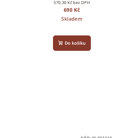
570,30 Kč bez DPH
690 Kč
Skladem
Do košíku
KÓD:
W-033210