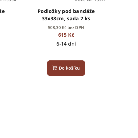
že
Podložky pod bandáže
s
33x38cm, sada 2 ks
508,30 Kč bez DPH
615 Kč
6-14 dní
Do košíku