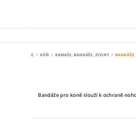
Přejít
na
obsah
/
KŮŇ
/
KAMAŠE, BANDÁŽE, ZVONY
/
BANDÁŽE
DOMŮ
Bandáže pro koně slouží k ochraně nohou 