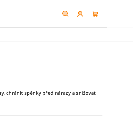
Hledat
Přihlášení
Nákupní
košík
hy, chránit spěnky před nárazy a snižovat