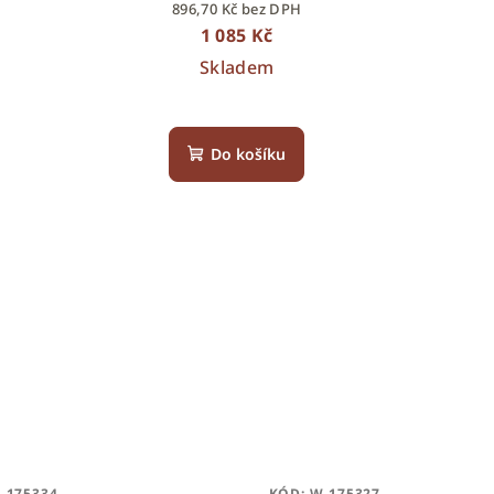
896,70 Kč bez DPH
1 085 Kč
Skladem
Do košíku
-175334
KÓD:
W-175327