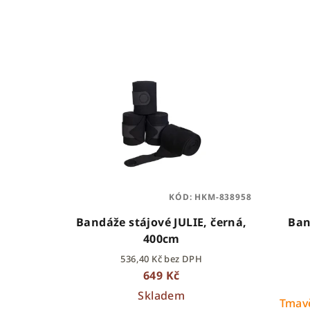
e
n
V
í
ý
p
p
r
i
o
s
d
p
u
KÓD:
HKM-838958
r
k
Bandáže stájové JULIE, černá,
Ban
o
t
400cm
536,40 Kč bez DPH
d
ů
649 Kč
u
Skladem
Tmav