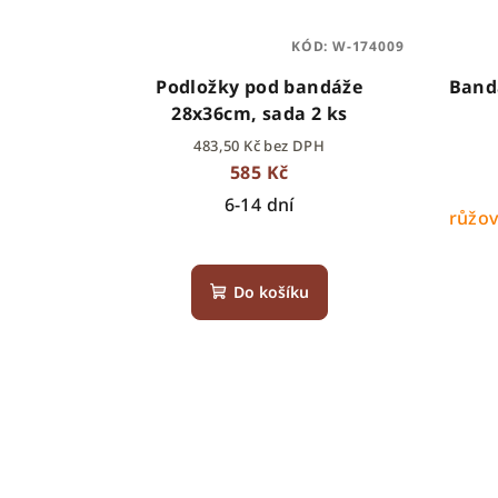
KÓD:
W-174009
Podložky pod bandáže
Bandá
28x36cm, sada 2 ks
483,50 Kč bez DPH
585 Kč
6-14 dní
růžo
Do košíku