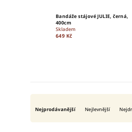
Bandáže stájové JULIE, černá,
400cm
Skladem
649 Kč
Ř
Nejprodávanější
Nejlevnější
Nejdr
a
z