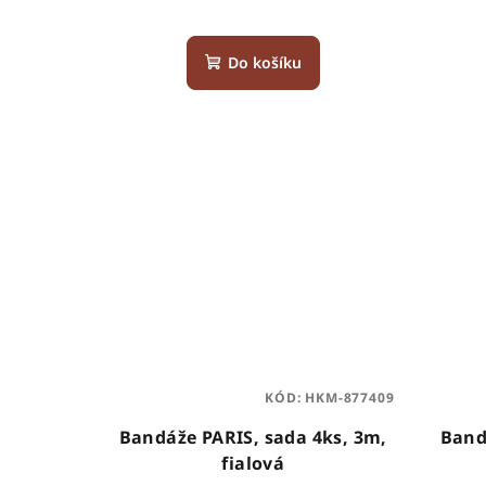
k
t
Do košíku
ů
KÓD:
HKM-877409
Bandáže PARIS, sada 4ks, 3m,
Band
fialová