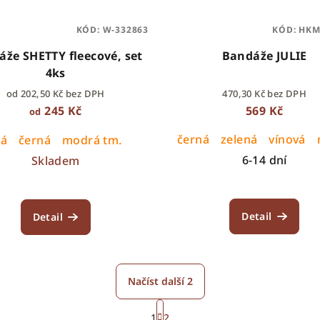
KÓD:
W-332863
KÓD:
HKM
že SHETTY fleecové, set
Bandáže JULIE
4ks
od 202,50 Kč bez DPH
470,30 Kč bez DPH
245 Kč
569 Kč
od
černá
zelená
vínová
vá
černá
modrá tm.
6-14 dní
Skladem
Detail
Detail
Načíst další 2
S
1
2