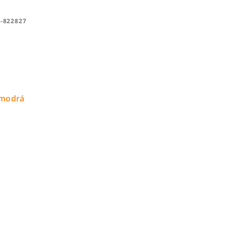
-822827
modrá tm.