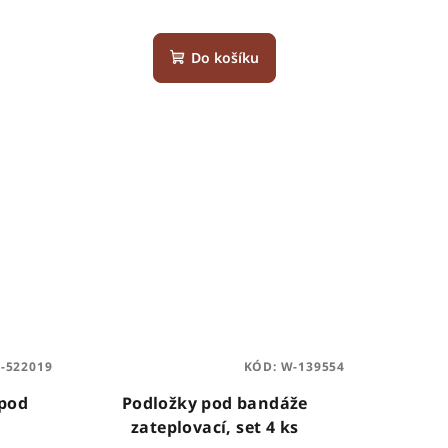
Do košíku
-522019
KÓD:
W-139554
 pod
Podložky pod bandáže
zateplovací, set 4 ks