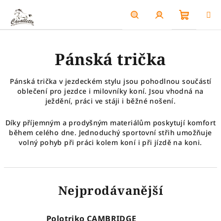
Přejít
na
obsah
Nákupn
Hledat
Přihlášení
Pánská trička
košík
Pánská trička v jezdeckém stylu jsou pohodlnou součástí
oblečení pro jezdce i milovníky koní. Jsou vhodná na
ježdění, práci ve stáji i běžné nošení.
Díky příjemným a prodyšným materiálům poskytují komfort
během celého dne. Jednoduchý sportovní střih umožňuje
volný pohyb při práci kolem koní i při jízdě na koni.
Nejprodávanější
Polotriko CAMBRIDGE