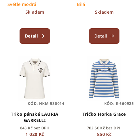
k
Světle modrá
Bílá
t
Skladem
Skladem
ů
Detail
Detail
KÓD:
HKM-530014
KÓD:
E-660925
Triko pánské LAURIA
Tričko Horka Grace
GARRELLI
843 Kč bez DPH
702,50 Kč bez DPH
1 020 Kč
850 Kč