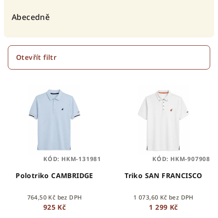
z
e
Abecedně
n
í
p
Otevřít filtr
r
V
o
ý
d
p
u
i
k
s
t
p
ů
KÓD:
HKM-131981
KÓD:
HKM-907908
r
o
Polotriko CAMBRIDGE
Triko SAN FRANCISCO
d
764,50 Kč bez DPH
1 073,60 Kč bez DPH
u
925 Kč
1 299 Kč