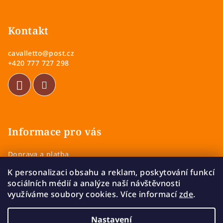
Z
ý
á
p
p
Kontakt
i
a
s
cavalletto
@
post.cz
u
t
+420 777 727 298
í
Informace pro vás
Doprava a platba
Obchodní podmínky
K personalizaci obsahu a reklam, poskytování funkcí
Zásady ochrany osobních údajů
sociálních médií a analýze naší návštěvnosti
Vrácení a výměna zboží
využíváme soubory cookies. Více informací
zde
.
Reklamace
Nastavení