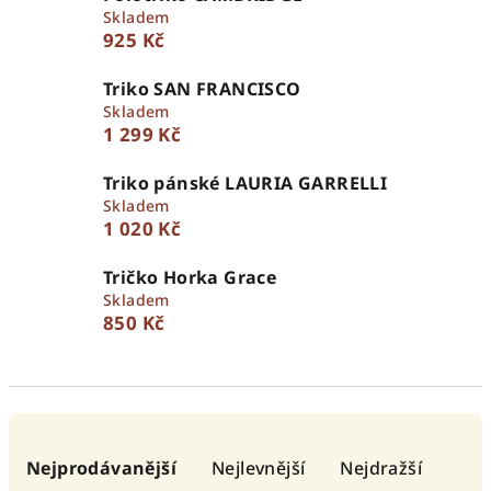
Skladem
925 Kč
Triko SAN FRANCISCO
Skladem
1 299 Kč
Triko pánské LAURIA GARRELLI
Skladem
1 020 Kč
Tričko Horka Grace
Skladem
850 Kč
Ř
a
Nejprodávanější
Nejlevnější
Nejdražší