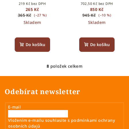
219 Kč bez DPH
702,50 Kč bez DPH
265 Kč
850 Kč
365 Kč
945 Kč
(–27 %)
(–10 %)
Skladem
Skladem
Do košíku
Do košíku
8
položek celkem
O
v
l
á
Odebírat newsletter
d
a
E-mail
c
í
Vložením e-mailu souhlasíte s
podmínkami ochrany
p
osobních údajů
r