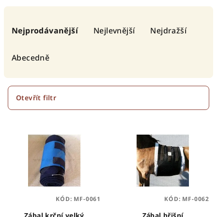
Ř
a
Nejprodávanější
Nejlevnější
Nejdražší
z
e
Abecedně
n
í
p
Otevřít filtr
r
V
o
ý
d
p
u
i
k
s
t
p
ů
KÓD:
MF-0061
KÓD:
MF-0062
r
Zábal krční velký
Zábal břišní