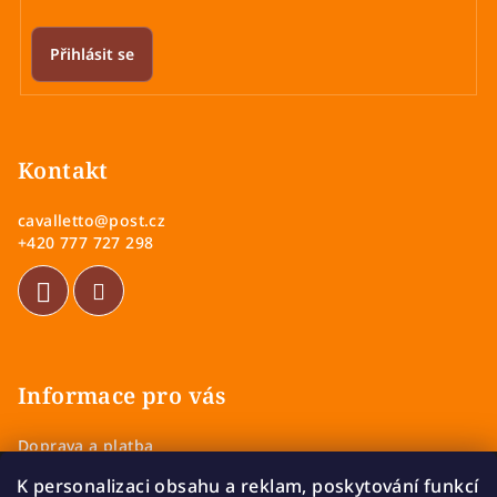
v
k
Přihlásit se
y
v
Z
ý
á
p
p
Kontakt
i
a
s
cavalletto
@
post.cz
u
t
+420 777 727 298
í
Informace pro vás
Doprava a platba
Obchodní podmínky
K personalizaci obsahu a reklam, poskytování funkcí