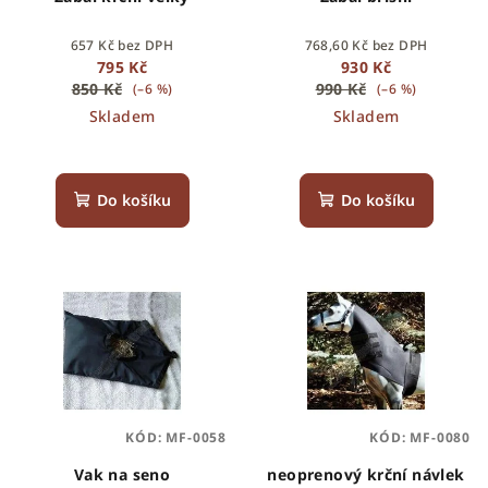
o
d
657 Kč bez DPH
768,60 Kč bez DPH
u
795 Kč
930 Kč
k
850 Kč
990 Kč
(–6 %)
(–6 %)
Skladem
Skladem
t
ů
Do košíku
Do košíku
KÓD:
MF-0058
KÓD:
MF-0080
Vak na seno
neoprenový krční návlek