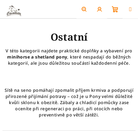
Přejít
na
obsah
Nákupn
Hledat
Přihlášení
Ostatní
košík
V této kategorii najdete praktické doplňky a vybavení pro
minihorse a shetland pony
, které nespadají do běžných
kategorií, ale jsou důležitou součástí každodenní péče.
Sítě na seno pomáhají zpomalit příjem krmiva a podporují
přirozené přijímání potravy – což je u Pony velmi důležité
kvůli sklonu k obezitě. Zábaly a chladicí pomůcky zase
oceníte při regeneraci po práci, při otocích nebo
preventivně po větší zátěži.