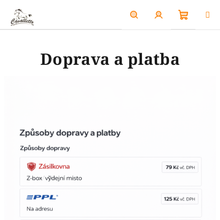
Přejít
na
obsah
Nákupn
Hledat
Přihlášení
Doprava a platba
košík