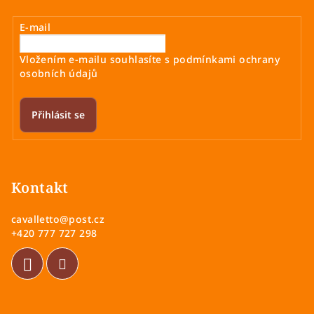
E-mail
Vložením e-mailu souhlasíte s
podmínkami ochrany
osobních údajů
Přihlásit se
Z
á
p
Kontakt
a
cavalletto
@
post.cz
t
+420 777 727 298
í