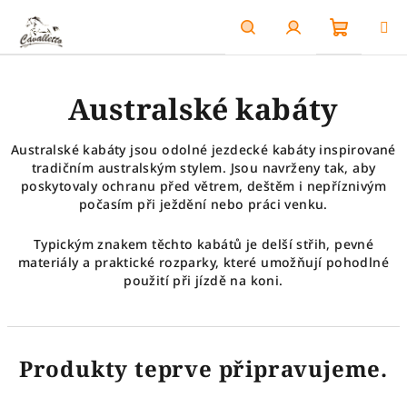
Přejít
na
obsah
Nákupn
Hledat
Přihlášení
Australské kabáty
košík
Australské kabáty jsou odolné jezdecké kabáty inspirované
tradičním australským stylem. Jsou navrženy tak, aby
poskytovaly ochranu před větrem, deštěm i nepříznivým
počasím při ježdění nebo práci venku.
Typickým znakem těchto kabátů je delší střih, pevné
materiály a praktické rozparky, které umožňují pohodlné
použití při jízdě na koni.
Produkty teprve připravujeme.