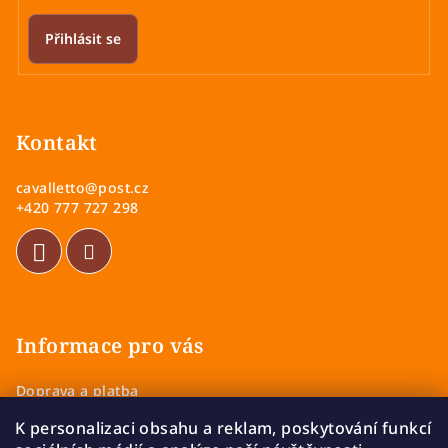
Přihlásit se
Z
á
p
Kontakt
a
cavalletto
@
post.cz
t
+420 777 727 298
í
Informace pro vás
Doprava a platba
Obchodní podmínky
K personalizaci obsahu a reklam, poskytování funkcí
Zásady ochrany osobních údajů