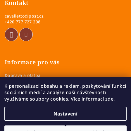
p
Kontakt
i
a
s
cavalletto
@
post.cz
u
t
+420 777 727 298
í
Informace pro vás
Doprava a platba
Obchodní podmínky
K personalizaci obsahu a reklam, poskytování funkcí
Zásady ochrany osobních údajů
sociálních médií a analýze naší návštěvnosti
Vrácení a výměna zboží
využíváme soubory cookies. Více informací
zde
.
Reklamace
Nastavení
Copyright 2026
Cavalletto
. Všechna práva vyhrazena.
Upravit nastavení cookies