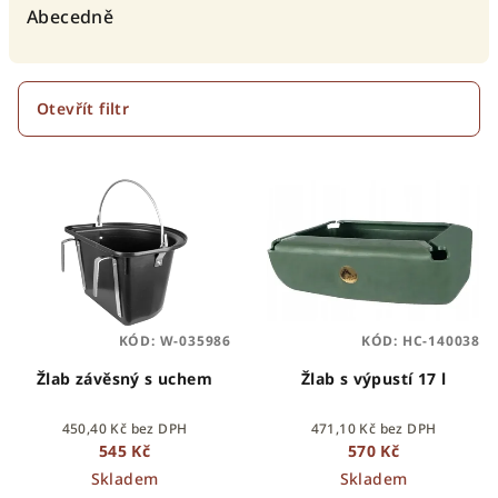
e
Abecedně
n
í
p
Otevřít filtr
r
V
o
ý
d
p
u
i
k
s
t
p
ů
KÓD:
W-035986
KÓD:
HC-140038
r
o
Žlab závěsný s uchem
Žlab s výpustí 17 l
d
450,40 Kč bez DPH
471,10 Kč bez DPH
u
545 Kč
570 Kč
k
Skladem
Skladem