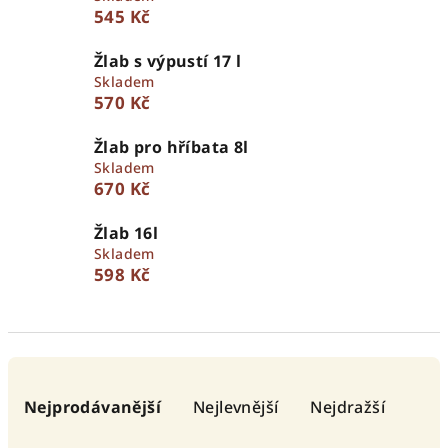
545 Kč
Žlab s výpustí 17 l
Skladem
570 Kč
Žlab pro hříbata 8l
Skladem
670 Kč
Žlab 16l
Skladem
598 Kč
Ř
a
Nejprodávanější
Nejlevnější
Nejdražší
z