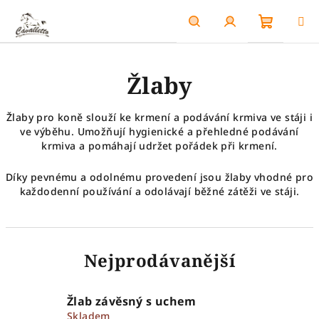
Přejít
na
obsah
Nákupn
Hledat
Přihlášení
Žlaby
košík
Žlaby pro koně slouží ke krmení a podávání krmiva ve stáji i
ve výběhu. Umožňují hygienické a přehledné podávání
krmiva a pomáhají udržet pořádek při krmení.
Díky pevnému a odolnému provedení jsou žlaby vhodné pro
každodenní používání a odolávají běžné zátěži ve stáji.
Nejprodávanější
Žlab závěsný s uchem
Skladem