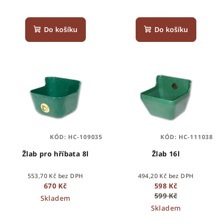
t
ů
Do košíku
Do košíku
KÓD:
HC-109035
KÓD:
HC-111038
Žlab pro hříbata 8l
Žlab 16l
553,70 Kč bez DPH
494,20 Kč bez DPH
670 Kč
598 Kč
599 Kč
Skladem
Skladem