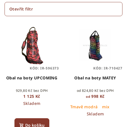
í
p
Otevřít filtr
r
V
o
ý
d
p
u
i
k
s
t
p
ů
KÓD:
IR-596373
KÓD:
IR-710427
r
o
Obal na boty UPCOMING
Obal na boty MATEY
d
929,80 Kč bez DPH
od 824,80 Kč bez DPH
u
1 125 Kč
998 Kč
od
k
Skladem
Tmavě modrá
mix
t
Skladem
ů
Do košíku