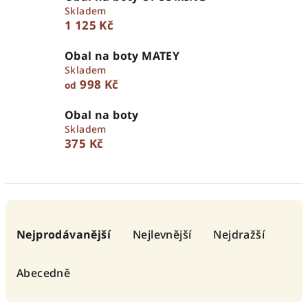
Skladem
1 125 Kč
Obal na boty MATEY
Skladem
998 Kč
od
Obal na boty
Skladem
375 Kč
Ř
a
Nejprodávanější
Nejlevnější
Nejdražší
z
e
Abecedně
n