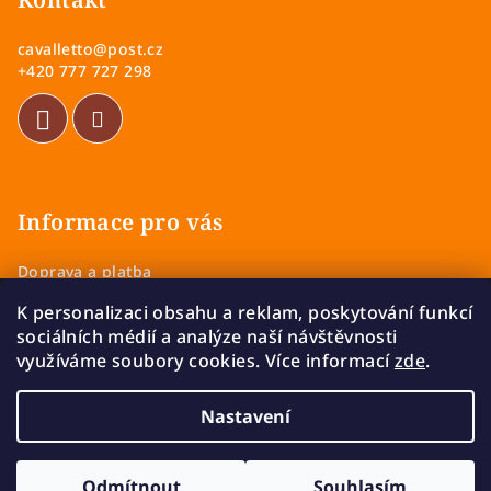
p
i
a
s
cavalletto
@
post.cz
u
t
+420 777 727 298
í
Informace pro vás
Doprava a platba
Obchodní podmínky
K personalizaci obsahu a reklam, poskytování funkcí
Zásady ochrany osobních údajů
sociálních médií a analýze naší návštěvnosti
Vrácení a výměna zboží
využíváme soubory cookies. Více informací
zde
.
Reklamace
Nastavení
Copyright 2026
Cavalletto
. Všechna práva vyhrazena.
Upravit nastavení cookies
Odmítnout
Souhlasím