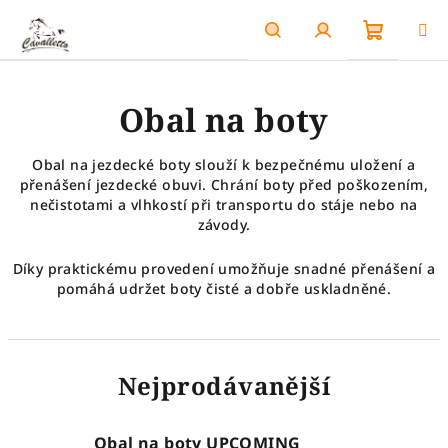
Přejít
na
obsah
Nákupn
Hledat
Přihlášení
Obal na boty
košík
Obal na jezdecké boty slouží k bezpečnému uložení a
přenášení jezdecké obuvi. Chrání boty před poškozením,
nečistotami a vlhkostí při transportu do stáje nebo na
závody.
Díky praktickému provedení umožňuje snadné přenášení a
pomáhá udržet boty čisté a dobře uskladněné.
Nejprodávanější
Obal na boty UPCOMING