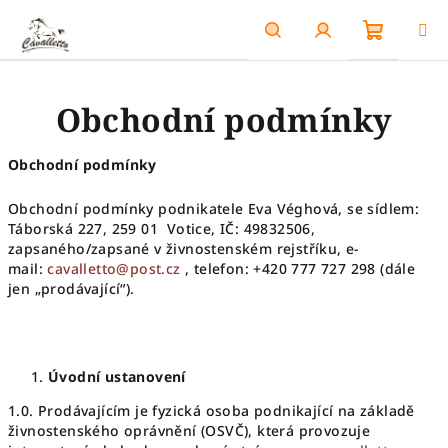
Přejít
na
obsah
Nákupn
Hledat
Přihlášení
Obchodní podmínky
košík
Obchodní podmínky
Obchodní podmínky podnikatele Eva Véghová, se sídlem:
Táborská 227, 259 01 Votice, IČ: 49832506,
zapsaného/zapsané v živnostenském rejstříku, e-
mail:
cavalletto@post.cz
, telefon: +420 777 727 298 (dále
jen „prodávající“).
Úvodní ustanovení
1.0. Prodávajícím je fyzická osoba podnikající na základě
živnostenského oprávnění (OSVČ), která provozuje