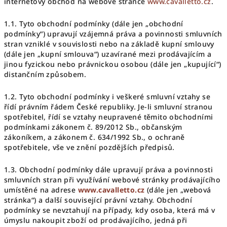
internetový obchod na webové stránce
www.cavalletto.cz
.
1.1. Tyto obchodní podmínky (dále jen „obchodní
podmínky“) upravují vzájemná práva a povinnosti smluvních
stran vzniklé v souvislosti nebo na základě kupní smlouvy
(dále jen „kupní smlouva“) uzavírané mezi prodávajícím a
jinou fyzickou nebo právnickou osobou (dále jen „kupující“)
distančním způsobem.
1.2. Tyto obchodní podmínky i veškeré smluvní vztahy se
řídí právním řádem České republiky. Je-li smluvní stranou
spotřebitel, řídí se vztahy neupravené těmito obchodními
podmínkami zákonem č. 89/2012 Sb., občanským
zákoníkem, a zákonem č. 634/1992 Sb., o ochraně
spotřebitele, vše ve znění pozdějších předpisů.
1.3. Obchodní podmínky dále upravují práva a povinnosti
smluvních stran při využívání webové stránky prodávajícího
umístěné na adrese
www.cavalletto.cz
(dále jen „webová
stránka“) a další související právní vztahy. Obchodní
podmínky se nevztahují na případy, kdy osoba, která má v
úmyslu nakoupit zboží od prodávajícího, jedná při