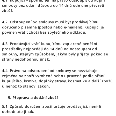
4.1. Kupující – spotřebitel má právo odstoupit od kupní
smlouvy bez udání důvodu do 14 dnů ode dne převzetí
zboží.
4.2. Odstoupení od smlouvy musí být prodávajícímu
doručeno písemně (poštou nebo e-mailem). Kupující je
povinen vrátit zboží bez zbytečného odkladu.
4.3. Prodávající vrátí kupujícímu zaplacené peněžní
prostředky nejpozději do 14 dnů od odstoupení od
smlouvy, stejným způsobem, jakým byly přijaty, pokud se
strany nedohodnou jinak.
4.4. Právo na odstoupení od smlouvy se nevztahuje
zejména na zboží vyrobené nebo upravené podle přání
kupujícího, krmiva, doplňky stravy, kosmetiku a další zboží,
u něhož to stanoví zákon.
Přeprava a dodání zboží
5.1. Způsob doručení zboží určuje prodávající, není-li
dohodnuto jinak.