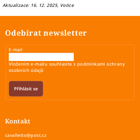
Aktualizace: 16. 12. 2025, Votice
Odebírat newsletter
E-mail
Vložením e-mailu souhlasíte s
podmínkami ochrany
osobních údajů
Přihlásit se
Z
á
p
Kontakt
a
cavalletto
@
post.cz
t