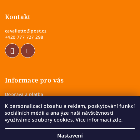
s
á
u
p
Kontakt
a
cavalletto
@
post.cz
t
+420 777 727 298
í
Informace pro vás
Doprava a platba
Obchodní podmínky
K personalizaci obsahu a reklam, poskytování funkcí
Zásady ochrany osobních údajů
sociálních médií a analýze naší návštěvnosti
Vrácení a výměna zboží
využíváme soubory cookies. Více informací
zde
.
Reklamace
Nastavení