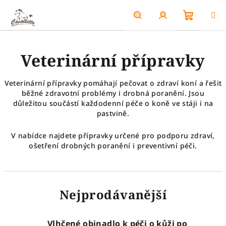
Přejít
na
obsah
Nákupn
Hledat
Přihlášení
Veterinární přípravky
košík
Veterinární přípravky pomáhají pečovat o zdraví koní a řešit
běžné zdravotní problémy i drobná poranění. Jsou
důležitou součástí každodenní péče o koně ve stáji i na
pastvině.
V nabídce najdete přípravky určené pro podporu zdraví,
ošetření drobných poranění i preventivní péči.
Nejprodávanější
Vlhčené obinadlo k péči o kůži po