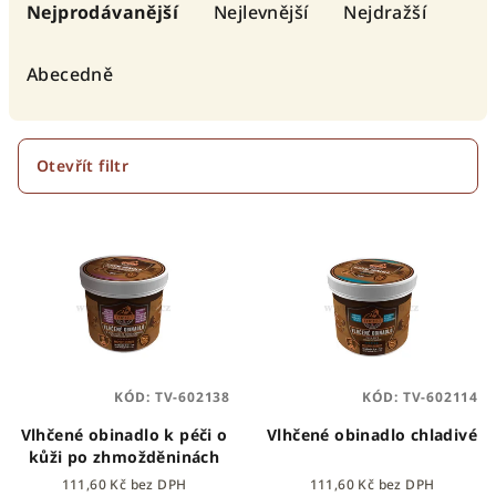
a
Nejprodávanější
Nejlevnější
Nejdražší
z
e
Abecedně
n
í
p
Otevřít filtr
r
V
o
ý
d
p
u
i
k
s
t
p
ů
KÓD:
TV-602138
KÓD:
TV-602114
r
o
Vlhčené obinadlo k péči o
Vlhčené obinadlo chladivé
kůži po zhmožděninách
d
111,60 Kč bez DPH
111,60 Kč bez DPH