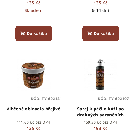
u
135 Kč
135 Kč
k
Skladem
6-14 dní
t
ů
Do košíku
Do košíku
KÓD:
TV-602121
KÓD:
TV-602107
Vlhčené obinadlo hřejivé
Sprej k péči o kůži po
drobných poraněních
111,60 Kč bez DPH
159,50 Kč bez DPH
135 Kč
193 Kč