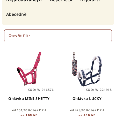
z
e
Abecedně
n
í
p
Otevřít filtr
r
V
o
ý
d
p
u
i
k
s
t
p
ů
KÓD:
W-016576
KÓD:
W-221918
r
o
Ohlávka MINI-SHETTY
Ohlávka LUCKY
d
od 161,20 Kč bez DPH
od 428,90 Kč bez DPH
u
195 Kč
519 Kč
od
od