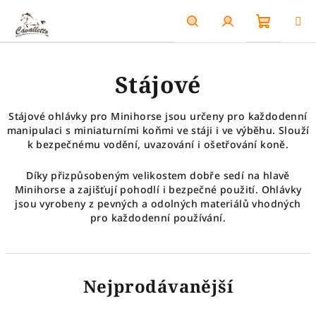
Přejít
na
obsah
Nákupn
Hledat
Přihlášení
Stájové
košík
Stájové ohlávky pro Minihorse jsou určeny pro každodenní
manipulaci s miniaturními koňmi ve stáji i ve výběhu. Slouží
k bezpečnému vodění, uvazování i ošetřování koně.
Díky přizpůsobeným velikostem dobře sedí na hlavě
Minihorse a zajišťují pohodlí i bezpečné použití. Ohlávky
jsou vyrobeny z pevných a odolných materiálů vhodných
pro každodenní používání.
Nejprodávanější