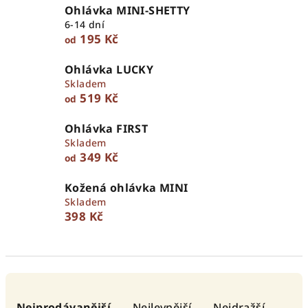
Ohlávka MINI-SHETTY
6-14 dní
195 Kč
od
Ohlávka LUCKY
Skladem
519 Kč
od
Ohlávka FIRST
Skladem
349 Kč
od
Kožená ohlávka MINI
Skladem
398 Kč
Ř
a
Nejprodávanější
Nejlevnější
Nejdražší