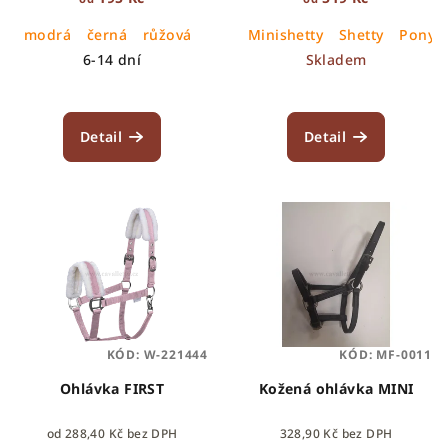
k
modrá
černá
růžová
Minishetty
Shetty
Pony
t
6-14 dní
Skladem
ů
Detail
Detail
KÓD:
W-221444
KÓD:
MF-0011
Ohlávka FIRST
Kožená ohlávka MINI
od 288,40 Kč bez DPH
328,90 Kč bez DPH