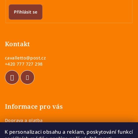
v
k
Přihlásit se
y
v
Z
ý
á
p
p
Kontakt
i
a
s
cavalletto
@
post.cz
u
t
+420 777 727 298
í
Informace pro vás
Doprava a platba
Obchodní podmínky
K personalizaci obsahu a reklam, poskytování funkcí
Zásady ochrany osobních údajů