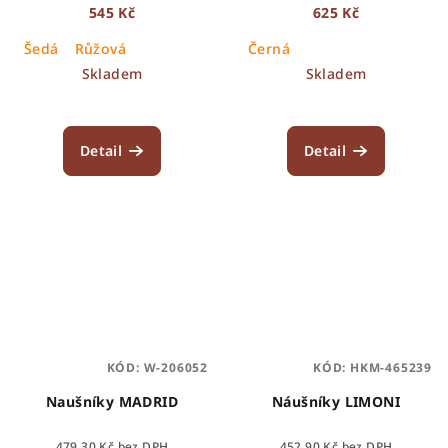
545 Kč
625 Kč
Šedá
Růžová
Černá
Skladem
Skladem
Detail
Detail
KÓD:
W-206052
KÓD:
HKM-465239
Naušníky MADRID
Náušníky LIMONI
479,30 Kč bez DPH
452,90 Kč bez DPH