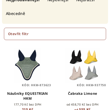
z
e
Abecedně
n
í
p
Otevřít filtr
r
V
o
ý
d
p
u
i
k
s
t
p
ů
KÓD:
HKM-873623
KÓD:
HKM-937750
r
o
Náušníky EQUESTRIAN
Čabraka Limone
HKM
d
177,70 Kč bez DPH
od 458,70 Kč bez DPH
u
215 Kč
555 Kč
od