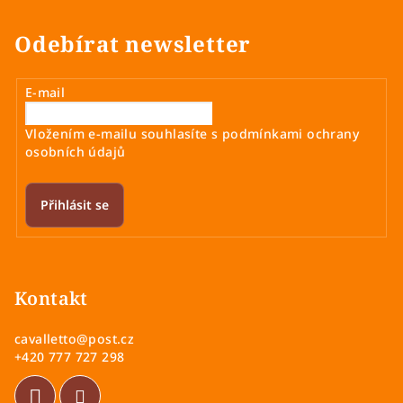
a
á
n
c
Odebírat newsletter
í
í
p
r
E-mail
v
k
Vložením e-mailu souhlasíte s
podmínkami ochrany
y
osobních údajů
v
ý
Přihlásit se
p
i
Z
s
á
u
p
Kontakt
a
cavalletto
@
post.cz
t
+420 777 727 298
í