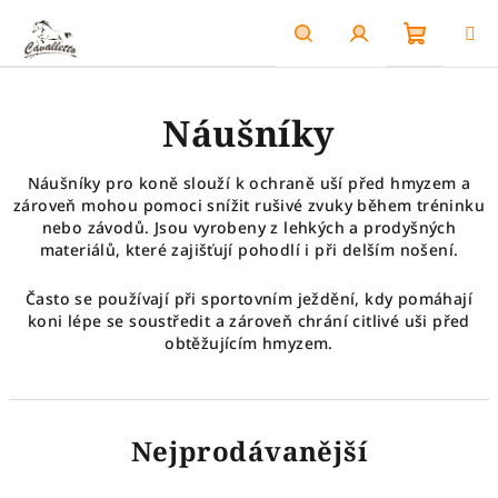
Přejít
na
obsah
Nákupn
Hledat
Přihlášení
Náušníky
košík
Náušníky pro koně slouží k ochraně uší před hmyzem a
zároveň mohou pomoci snížit rušivé zvuky během tréninku
nebo závodů. Jsou vyrobeny z lehkých a prodyšných
materiálů, které zajišťují pohodlí i při delším nošení.
Často se používají při sportovním ježdění, kdy pomáhají
koni lépe se soustředit a zároveň chrání citlivé uši před
obtěžujícím hmyzem.
Nejprodávanější