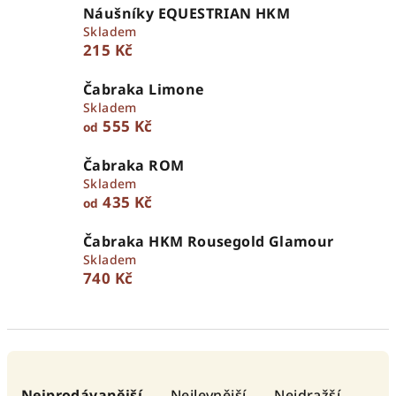
Náušníky EQUESTRIAN HKM
Skladem
215 Kč
Čabraka Limone
Skladem
555 Kč
od
Čabraka ROM
Skladem
435 Kč
od
Čabraka HKM Rousegold Glamour
Skladem
740 Kč
Ř
a
Nejprodávanější
Nejlevnější
Nejdražší