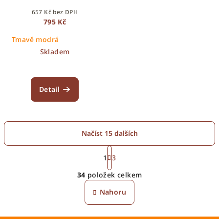
657 Kč bez DPH
795 Kč
Tmavě modrá
Skladem
Detail
Načíst 15 dalších
S
t
1
3
O
r
34
položek celkem
á
v
n
l
Nahoru
k
á
o
d
v