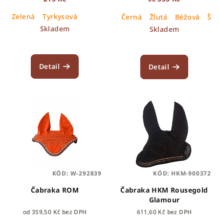
k
Zelená
Tyrkysová
Černá
Žlutá
Béžová
Šal
t
Skladem
Skladem
ů
Detail
Detail
KÓD:
W-292839
KÓD:
HKM-900372
Čabraka ROM
Čabraka HKM Rousegold
Glamour
od 359,50 Kč bez DPH
611,60 Kč bez DPH