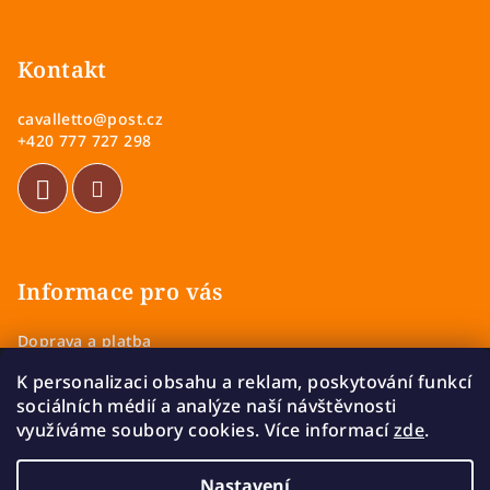
Z
á
p
Kontakt
a
cavalletto
@
post.cz
t
+420 777 727 298
í
Informace pro vás
Doprava a platba
Obchodní podmínky
K personalizaci obsahu a reklam, poskytování funkcí
Zásady ochrany osobních údajů
sociálních médií a analýze naší návštěvnosti
Vrácení a výměna zboží
využíváme soubory cookies. Více informací
zde
.
Reklamace
Nastavení