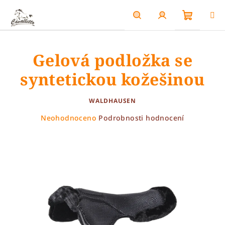
Přejít
na
obsah
Nákupn
Hledat
Přihlášení
Gelová podložka se
košík
syntetickou kožešinou
WALDHAUSEN
Průměrné
Neohodnoceno
Podrobnosti hodnocení
hodnocení
produktu
je
0,0
z
5
hvězdiček.