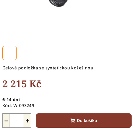
Gelová podložka se syntetickou kožešinou
2 215 Kč
Měrná
6-14 dní
cena:
Kód:
W-093249
−
+
Do košíku