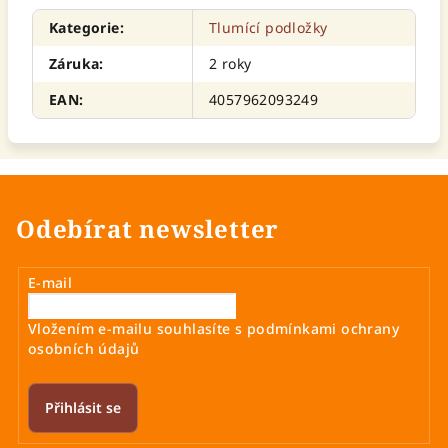
Kategorie
:
Tlumící podložky
Záruka
:
2 roky
EAN
:
4057962093249
Odebírat newsletter
E-mail
Vložením e-mailu souhlasíte s
podmínkami ochrany
osobních údajů
Přihlásit se