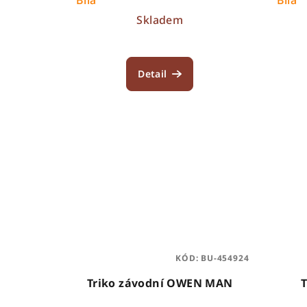
k
Skladem
t
ů
Detail
KÓD:
BU-454924
Triko závodní OWEN MAN
T