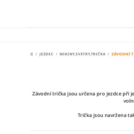
Přejít
na
obsah
/
JEZDEC
/
MIKINY,SVETRY,TRIČKA
/
ZÁVODNÍ T
DOMŮ
Závodní trička jsou určena pro jezdce při
voln
Trička jsou navržena t