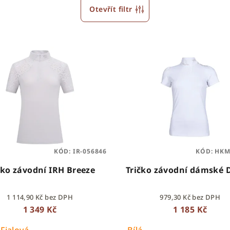
Otevřít filtr
KÓD:
IR-056846
KÓD:
HKM
čko závodní IRH Breeze
Tričko závodní dámské
1 114,90 Kč bez DPH
979,30 Kč bez DPH
1 349 Kč
1 185 Kč
Fialová
Bílá