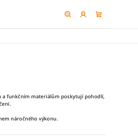
Hledat
Přihlášení
Nákupní
košík
u a funkčním materiálům poskytují pohodlí,
čení.
během náročného výkonu.