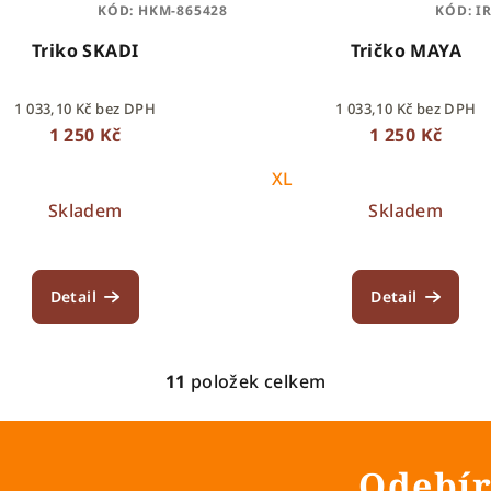
KÓD:
HKM-865428
KÓD:
I
Triko SKADI
Tričko MAYA
1 033,10 Kč bez DPH
1 033,10 Kč bez DPH
1 250 Kč
1 250 Kč
XL
Skladem
Skladem
Detail
Detail
11
položek celkem
O
v
l
Odebír
á