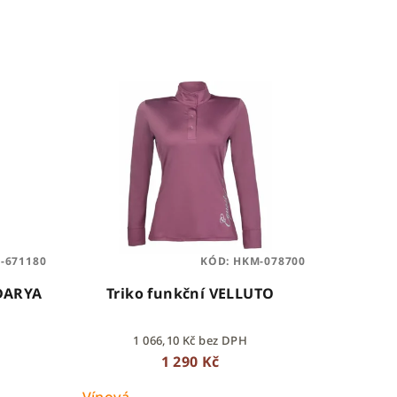
-671180
KÓD:
HKM-078700
 DARYA
Triko funkční VELLUTO
1 066,10 Kč bez DPH
1 290 Kč
Vínová