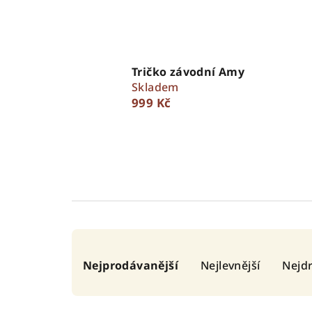
Tričko závodní Amy
Skladem
999 Kč
Ř
Nejprodávanější
Nejlevnější
Nejdr
a
z