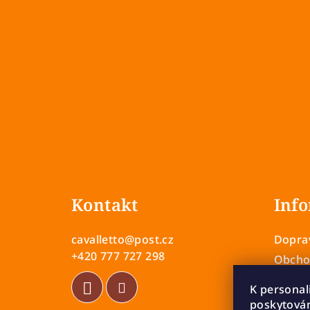
Z
á
Kontakt
Info
p
a
cavalletto
@
post.cz
Doprav
t
+420 777 727 298
Obcho
Zásady
í
K personal
Vrácen
poskytován