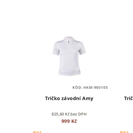
e
n
V
í
ý
p
p
r
i
o
s
d
p
u
KÓD:
HKM-900105
r
k
Tričko závodní Amy
Tri
o
t
825,60 Kč bez DPH
d
ů
999 Kč
u
Bílá
Bílá