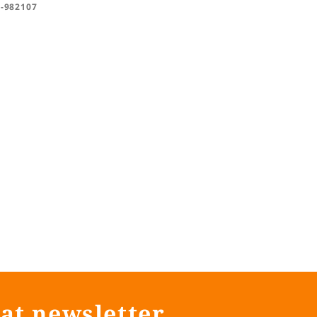
R-982107
at newsletter