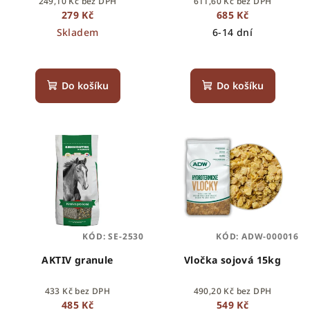
249,10 Kč bez DPH
611,60 Kč bez DPH
u
279 Kč
685 Kč
k
Skladem
6-14 dní
t
ů
Do košíku
Do košíku
KÓD:
SE-2530
KÓD:
ADW-000016
AKTIV granule
Vločka sojová 15kg
433 Kč bez DPH
490,20 Kč bez DPH
485 Kč
549 Kč