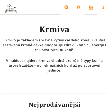
Přejít
na
obsah
Nákupn
Hledat
Přihlášení
Krmiva
košík
Krmivo je základem správné výživy každého koně. Kvalitně
sestavená krmná dávka podporuje zdraví, kondici, energii i
celkovou vitalitu koně.
V nabídce najdete krmiva vhodná pro různé typy koní a
úroveň zátěže – od rekreačních koní až po sportovní
jedince.
Nejprodávanější