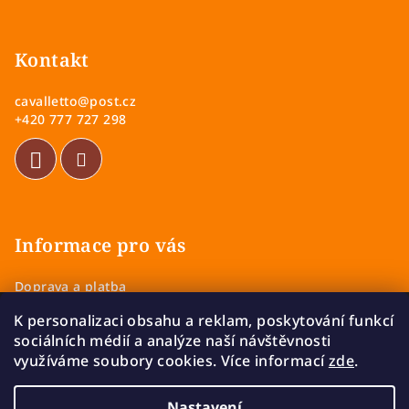
Z
s
á
u
p
Kontakt
a
cavalletto
@
post.cz
t
+420 777 727 298
í
Informace pro vás
Doprava a platba
Obchodní podmínky
K personalizaci obsahu a reklam, poskytování funkcí
Zásady ochrany osobních údajů
sociálních médií a analýze naší návštěvnosti
Vrácení a výměna zboží
využíváme soubory cookies. Více informací
zde
.
Reklamace
Nastavení