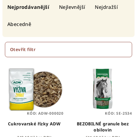
a
Nejprodávanější
Nejlevnější
Nejdražší
z
e
Abecedně
n
í
p
Otevřít filtr
r
V
o
ý
d
p
u
i
k
s
t
p
ů
KÓD:
ADW-000020
KÓD:
SE-2534
r
o
Cukrovarské řízky ADW
BEZOBILNÉ granule bez
obilovin
d