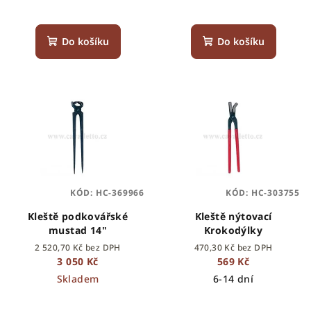
t
ů
Do košíku
Do košíku
KÓD:
HC-369966
KÓD:
HC-303755
Kleště podkovářské
Kleště nýtovací
mustad 14"
Krokodýlky
2 520,70 Kč bez DPH
470,30 Kč bez DPH
3 050 Kč
569 Kč
Skladem
6-14 dní