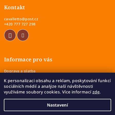
á
p
p
Kontakt
i
a
s
cavalletto
@
post.cz
u
t
+420 777 727 298
í
Informace pro vás
Doprava a platba
Obchodní podmínky
K personalizaci obsahu a reklam, poskytování funkcí
Zásady ochrany osobních údajů
sociálních médií a analýze naší návštěvnosti
Vrácení a výměna zboží
využíváme soubory cookies. Více informací
zde
.
Reklamace
Nastavení
Copyright 2026
Cavalletto
. Všechna práva vyhrazena.