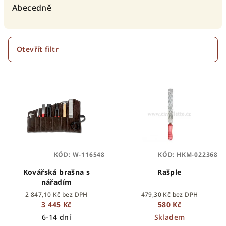
e
Abecedně
n
í
p
Otevřít filtr
r
V
o
ý
d
p
u
i
k
s
t
p
ů
KÓD:
W-116548
KÓD:
HKM-022368
r
o
Kovářská brašna s
Rašple
nářadím
d
2 847,10 Kč bez DPH
479,30 Kč bez DPH
u
3 445 Kč
580 Kč
k
6-14 dní
Skladem