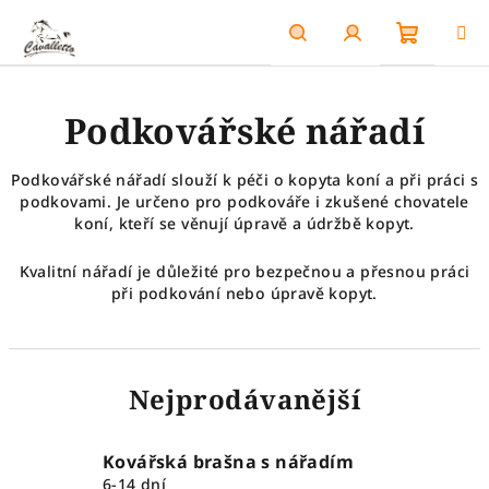
Přejít
na
obsah
Nákupn
Hledat
Přihlášení
Podkovářské nářadí
košík
Podkovářské nářadí slouží k péči o kopyta koní a při práci s
podkovami. Je určeno pro podkováře i zkušené chovatele
koní, kteří se věnují úpravě a údržbě kopyt.
Kvalitní nářadí je důležité pro bezpečnou a přesnou práci
při podkování nebo úpravě kopyt.
Nejprodávanější
Kovářská brašna s nářadím
6-14 dní