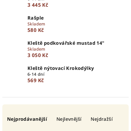
3 445 Kč
Rašple
Skladem
580 Kč
Kleště podkovářské mustad 14"
Skladem
3 050 Kč
Kleště nýtovací Krokodýlky
6-14 dní
569 Kč
Ř
a
Nejprodávanější
Nejlevnější
Nejdražší
z