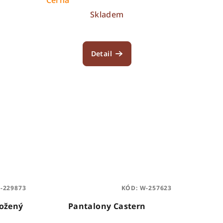
Skladem
Detail
-229873
KÓD:
W-257623
kožený
Pantalony Castern