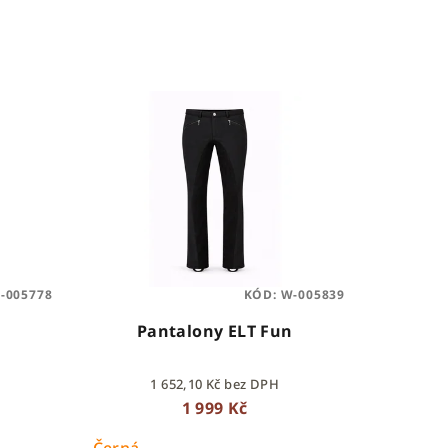
-005778
KÓD:
W-005839
n
Pantalony ELT Fun
1 652,10 Kč bez DPH
1 999 Kč
Černá