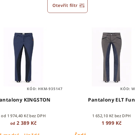
Otevřít filtr
KÓD:
HKM-935147
KÓD:
W
antalony KINGSTON
Pantalony ELT Fu
od 1 974,40 Kč bez DPH
1 652,10 Kč bez DPH
2 389 Kč
1 999 Kč
od
Šedá