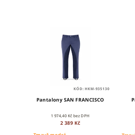
e
n
V
í
ý
p
p
r
i
o
s
d
p
u
KÓD:
HKM-935130
r
k
Pantalony SAN FRANCISCO
P
o
t
1 974,40 Kč bez DPH
d
ů
2 389 Kč
u
Tmavě modrá