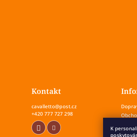
Z
á
Kontakt
Info
p
a
cavalletto
@
post.cz
Doprav
t
+420 777 727 298
Obcho
Zásady
í
K personal
Vrácen
poskytován