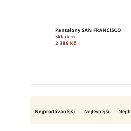
Pantalony SAN FRANCISCO
Skladem
2 389 Kč
Ř
Nejprodávanější
Nejlevnější
Nejdr
a
z