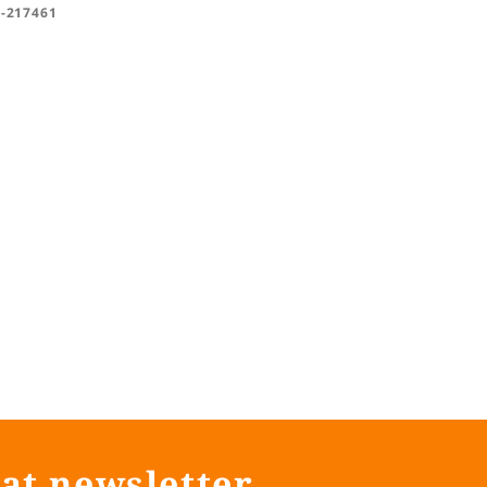
-217461
at newsletter