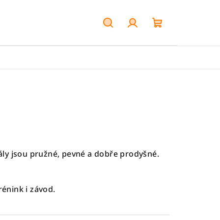
Hledat
Přihlášení
Nákupní
košík
ály jsou pružné, pevné a dobře prodyšné.
rénink i závod.