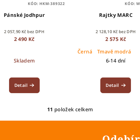
KÓD:
HKM-389322
KÓD:
W
Pánské Jodhpur
Rajtky MARC
2 057,90 Kč bez DPH
2 128,10 Kč bez DPH
2 490 Kč
2 575 Kč
Černá
Tmavě modrá
Skladem
6-14 dní
Detail
Detail
11
položek celkem
O
v
l
Odebír
á