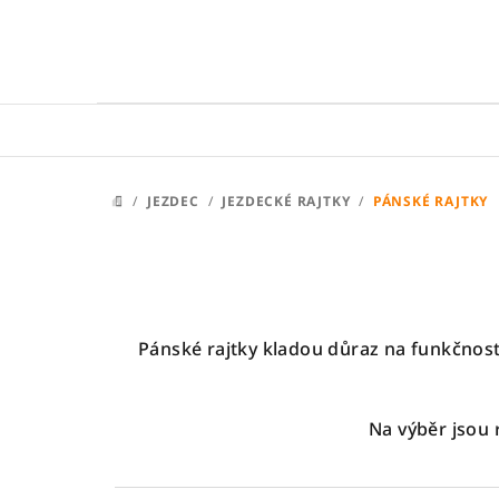
Přejít
na
obsah
/
JEZDEC
/
JEZDECKÉ RAJTKY
/
PÁNSKÉ RAJTKY
DOMŮ
Pánské rajtky kladou důraz na funkčnost
Na výběr jsou 