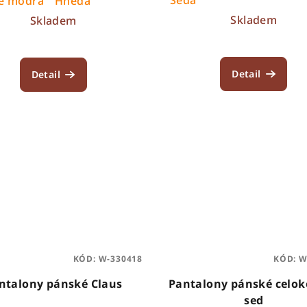
ě modrá
Hnědá
Skladem
Skladem
Detail
Detail
KÓD:
W-330418
KÓD:
W
ntalony pánské Claus
Pantalony pánské celo
sed