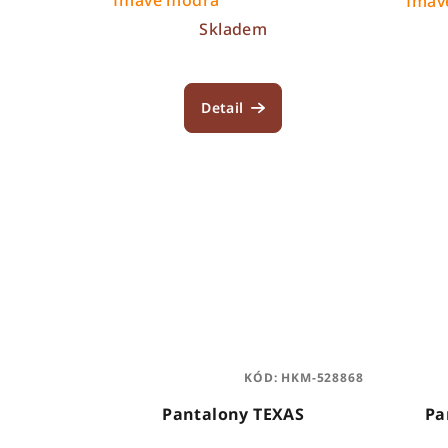
Tmav
k
Skladem
t
ů
Detail
KÓD:
HKM-528868
Pantalony TEXAS
Pa