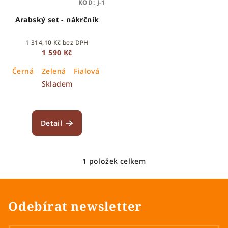
KÓD:
J-1
r
o
Arabský set - nákrčník
d
1 314,10 Kč bez DPH
u
1 590 Kč
k
Černá
Zelená
Fialová
Oranžová
Tyrkysová
Lila
Rů
t
Skladem
ů
Detail
1
položek celkem
O
v
l
á
Odebírat newsletter
d
a