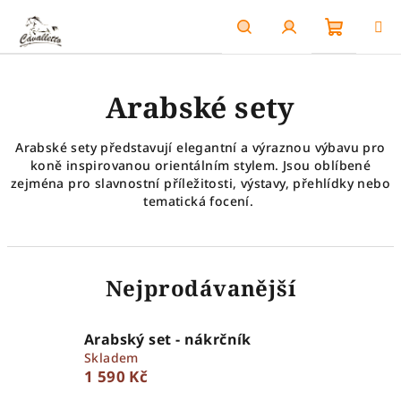
Přejít
na
obsah
Nákupn
Hledat
Přihlášení
Arabské sety
košík
Arabské sety představují elegantní a výraznou výbavu pro
koně inspirovanou orientálním stylem. Jsou oblíbené
zejména pro slavnostní příležitosti, výstavy, přehlídky nebo
tematická focení.
Nejprodávanější
Arabský set - nákrčník
Skladem
1 590 Kč