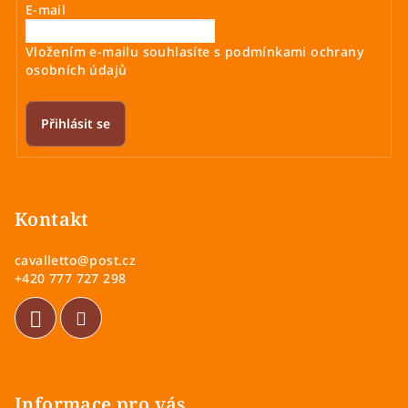
E-mail
c
í
Vložením e-mailu souhlasíte s
podmínkami ochrany
p
osobních údajů
r
v
k
Přihlásit se
y
v
Z
ý
á
p
p
Kontakt
i
a
s
cavalletto
@
post.cz
u
t
+420 777 727 298
í
Informace pro vás