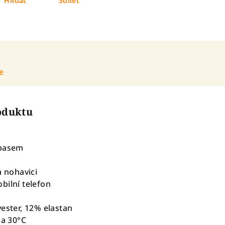
Hlídat
Sdílet
e
roduktu
 pasem
a nohavici
bilní telefon
ester, 12% elastan
na 30°C