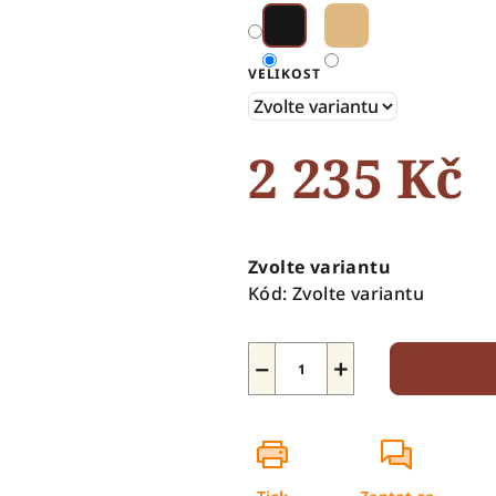
5
hvězdiček.
VELIKOST
2 235 Kč
Měrná
cena:
Zvolte variantu
Kód:
Zvolte variantu
−
+