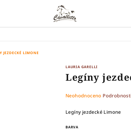
Y JEZDECKÉ LIMONE
LAURIA GARELLI
Legíny jezd
Průměrné
Neohodnoceno
Podrobnost
hodnocení
produktu
Legíny jezdecké Limone
je
0,0
BARVA
z