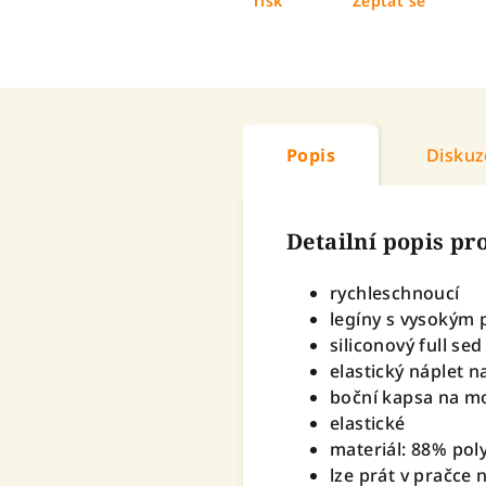
Tisk
Zeptat se
Popis
Diskuz
Detailní popis p
rychleschnoucí
legíny s vysokým
siliconový full sed
elastický náplet n
boční kapsa na mo
elastické
materiál:
88% poly
lze prát v pračce 