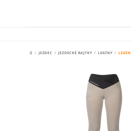
Přejít
na
obsah
/
JEZDEC
/
JEZDECKÉ RAJTKY
/
LEGÍNY
/
LEGÍN
DOMŮ