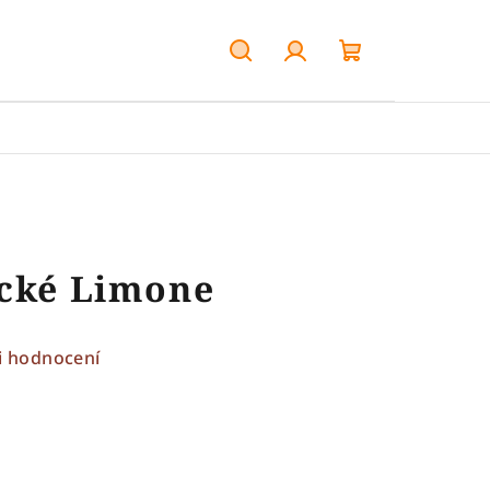
Hledat
Přihlášení
Nákupní
košík
ecké Limone
i hodnocení